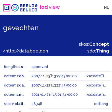
lod
view
NL
gevechten
skos:
Concept
<http://data.beeldengeluid.nl/gtaa/28348>
sdo:
Thing
bengthes:
status
approved
dcterms:
dateAccepted
2007-11-23T13:27:43+00:00
xsd:dateTime
dcterms:
dateSubmitted
2007-11-23T13:27:43+00:00
xsd:dateTime
dcterms:
modified
2021-01-28T15:01:34+00:00
xsd:dateTime
skos:
notation
28348
xsd:long