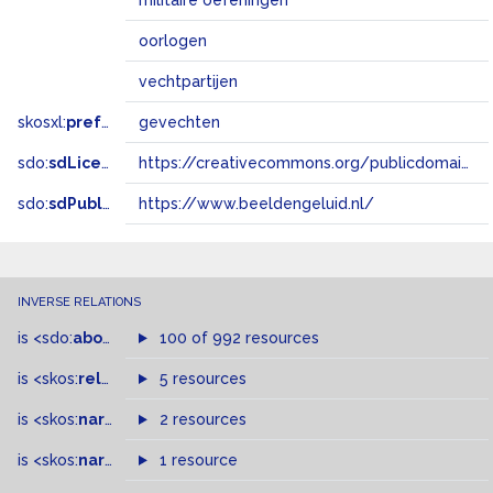
militaire oefeningen
oorlogen
vechtpartijen
skosxl:
prefLabel
gevechten
sdo:
sdLicense
https://creativecommons.org/publicdomain/zero/1.0/
sdo:
sdPublisher
https://www.beeldengeluid.nl/
INVERSE RELATIONS
is
<sdo:
about
>
of
100 of 992 resources
is
<skos:
related
>
of
5 resources
is
<skos:
narrowMatch
2 resources
>
of
is
<skos:
narrower
>
1 resource
of