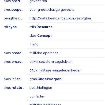
skos:
prefLabel
gevechten
skos:
scopeNote
voor grootschalige gevechten, bijvoorbeeld in oorlogssituaties, niet voor vechtpartijen op straat
bengthes:
inSet
http://data.beeldengeluid.nl/set/gtaa
rdf:
type
rdfs:
Resource
skos:
Concept
Thing
skos:
broader
militaire operaties
skos:
broadMatch
02M2 sociale vraagstukken
03B4 militaire aangelegenheden
skos:
inScheme
gtaa:
Onderwerpen
skos:
related
beschietingen
conflicten