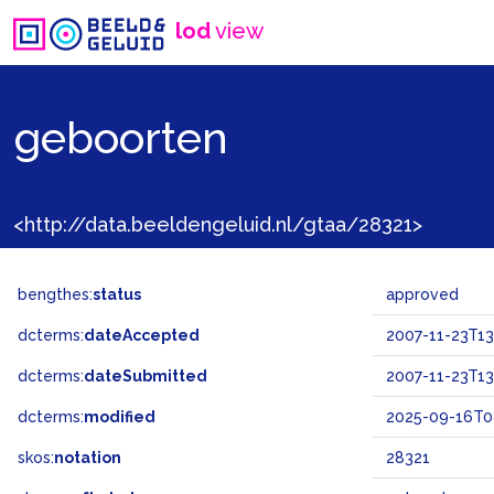
lod
view
geboorten
<http://data.beeldengeluid.nl/gtaa/28321>
bengthes:
status
approved
dcterms:
dateAccepted
2007-11-23T13
dcterms:
dateSubmitted
2007-11-23T13
dcterms:
modified
2025-09-16T0
skos:
notation
28321