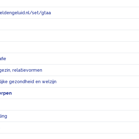
eeldengeluid.nl/set/gtaa
e
fie
gezin, relatievormen
ijke gezondheid en welzijn
erpen
ling
n