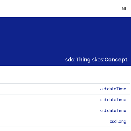
NL
sdo:
Thing
skos:
Concept
xsd:dateTime
xsd:dateTime
xsd:dateTime
xsd:long