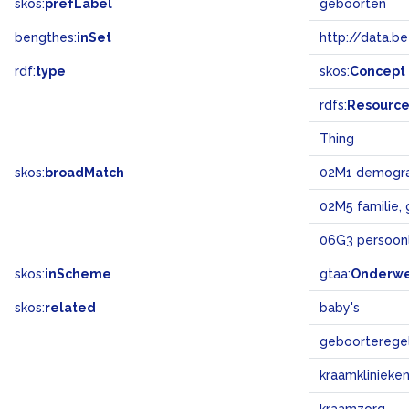
skos:
prefLabel
geboorten
bengthes:
inSet
http://data.b
rdf:
type
skos:
Concept
rdfs:
Resourc
Thing
skos:
broadMatch
02M1 demogra
02M5 familie, 
06G3 persoonl
skos:
inScheme
gtaa:
Onderw
skos:
related
baby's
geboorterege
kraamklinieke