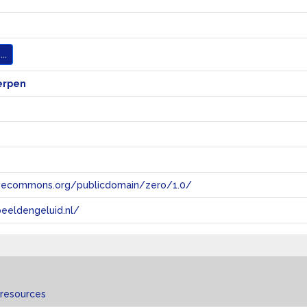
..
erpen
tivecommons.org/publicdomain/zero/1.0/
eeldengeluid.nl/
 resources