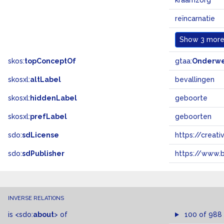
kraamzorg
reïncarnatie
Show
3 more.
skos:
topConceptOf
gtaa:
Onderw
skosxl:
altLabel
bevallingen
skosxl:
hiddenLabel
geboorte
skosxl:
prefLabel
geboorten
sdo:
sdLicense
https://crea
sdo:
sdPublisher
https://www.b
INVERSE RELATIONS
is
<sdo:
about
>
of
100 of 988