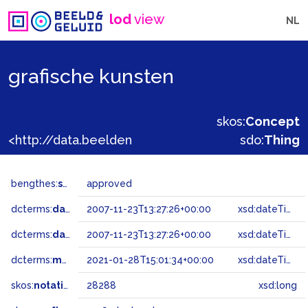
lod
view
NL
grafische kunsten
skos:
Concept
<http://data.beeldengeluid.nl/gtaa/28288>
sdo:
Thing
bengthes:
status
approved
dcterms:
dateAccepted
2007-11-23T13:27:26+00:00
xsd:dateTime
dcterms:
dateSubmitted
2007-11-23T13:27:26+00:00
xsd:dateTime
dcterms:
modified
2021-01-28T15:01:34+00:00
xsd:dateTime
skos:
notation
28288
xsd:long