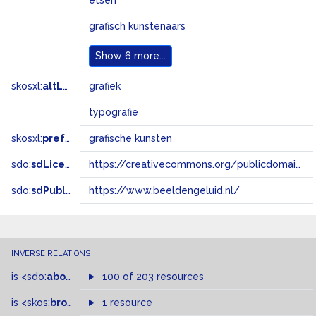
etsen
grafisch kunstenaars
Show
6 more...
skosxl:
altLabel
grafiek
typografie
skosxl:
prefLabel
grafische kunsten
sdo:
sdLicense
https://creativecommons.org/publicdomain/zero/1.0/
sdo:
sdPublisher
https://www.beeldengeluid.nl/
INVERSE RELATIONS
is
<sdo:
about
>
of
100 of 203 resources
is
<skos:
broader
>
of
1 resource