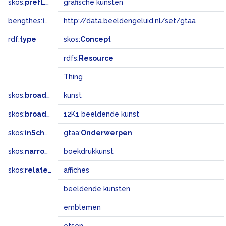
skos:
prefLabel
grafische kunsten
bengthes:
inSet
http://data.beeldengeluid.nl/set/gtaa
rdf:
type
skos:
Concept
rdfs:
Resource
Thing
skos:
broader
kunst
skos:
broadMatch
12K1 beeldende kunst
skos:
inScheme
gtaa:
Onderwerpen
skos:
narrower
boekdrukkunst
skos:
related
affiches
beeldende kunsten
emblemen