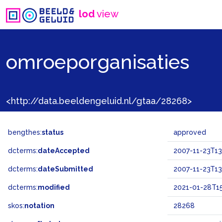
lod
view
omroeporganisaties
<http://data.beeldengeluid.nl/gtaa/28268>
bengthes:
status
approved
dcterms:
dateAccepted
2007-11-23T13
dcterms:
dateSubmitted
2007-11-23T13
dcterms:
modified
2021-01-28T15
skos:
notation
28268