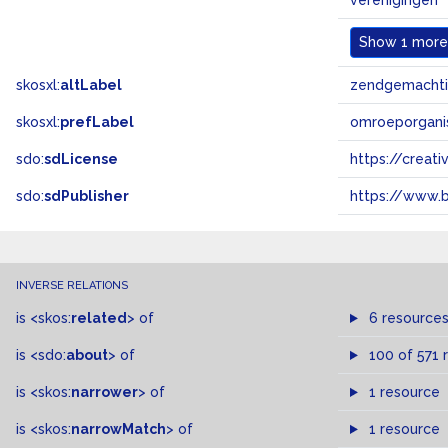
verenigingen
Show
1 more.
skosxl:
altLabel
zendgemacht
skosxl:
prefLabel
omroeporgani
sdo:
sdLicense
https://crea
sdo:
sdPublisher
https://www.b
INVERSE RELATIONS
is
<skos:
related
>
of
6 resource
is
<sdo:
about
>
of
100 of 571 
is
<skos:
narrower
>
of
1 resource
is
<skos:
narrowMatch
>
of
1 resource