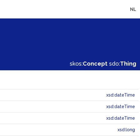
NL
skos:
Concept
sdo:
Thing
xsd:dateTime
xsd:dateTime
xsd:dateTime
xsd:long