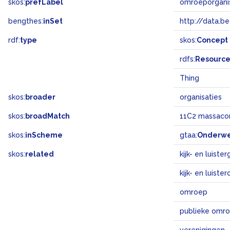
skos:
prefLabel
omroeporgani
bengthes:
inSet
http://data.b
rdf:
type
skos:
Concept
rdfs:
Resourc
Thing
skos:
broader
organisaties
skos:
broadMatch
11C2 massaco
skos:
inScheme
gtaa:
Onderw
skos:
related
kijk- en luiste
kijk- en luist
omroep
publieke omr