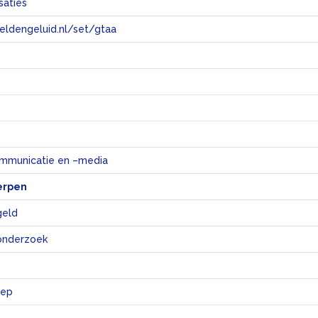
saties
eeldengeluid.nl/set/gtaa
e
mmunicatie en –media
erpen
rgeld
eronderzoek
oep