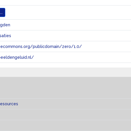
..
igden
saties
tivecommons.org/publicdomain/zero/1.0/
eeldengeluid.nl/
s
resources