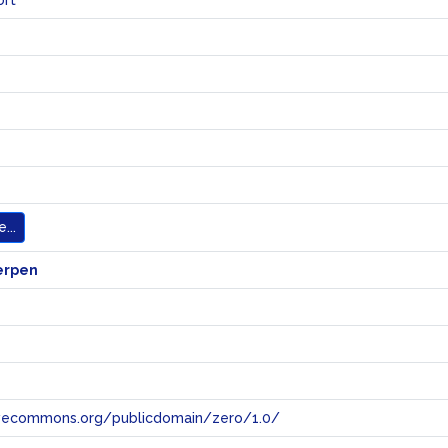
ort
...
erpen
tivecommons.org/publicdomain/zero/1.0/