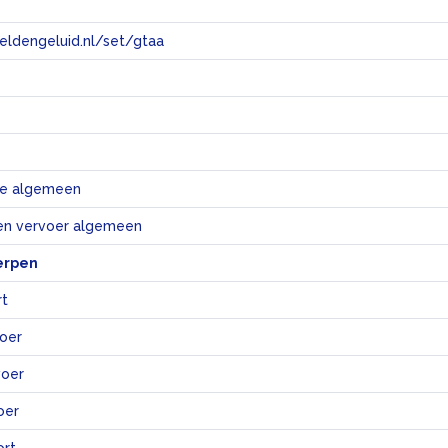
eeldengeluid.nl/set/gtaa
e
e algemeen
en vervoer algemeen
erpen
rt
oer
voer
oer