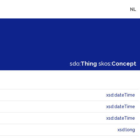
NL
sdo:
Thing
skos:
Concept
xsd:dateTime
xsd:dateTime
xsd:dateTime
xsd:long