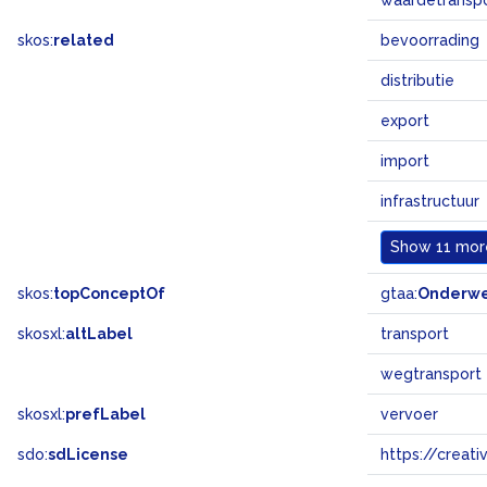
waardetransp
skos:
related
bevoorrading
distributie
export
import
infrastructuur
Show
11 more
skos:
topConceptOf
gtaa:
Onderw
skosxl:
altLabel
transport
wegtransport
skosxl:
prefLabel
vervoer
sdo:
sdLicense
https://crea