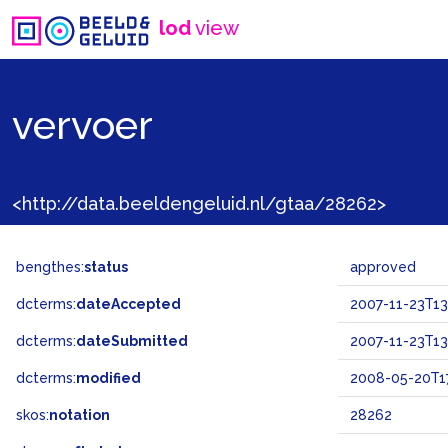
lod
view
vervoer
<http://data.beeldengeluid.nl/gtaa/28262>
bengthes:
status
approved
dcterms:
dateAccepted
2007-11-23T13
dcterms:
dateSubmitted
2007-11-23T13
dcterms:
modified
2008-05-20T17
skos:
notation
28262