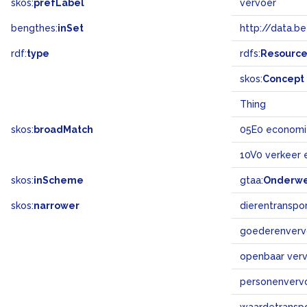
skos:
prefLabel
vervoer
bengthes:
inSet
http://data.b
rdf:
type
rdfs:
Resourc
skos:
Concept
Thing
skos:
broadMatch
05E0 economi
10V0 verkeer 
skos:
inScheme
gtaa:
Onderw
skos:
narrower
dierentranspo
goederenverv
openbaar ver
personenverv