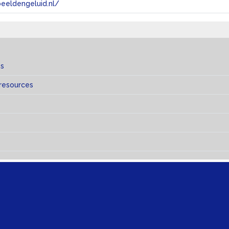
eeldengeluid.nl/
es
 resources