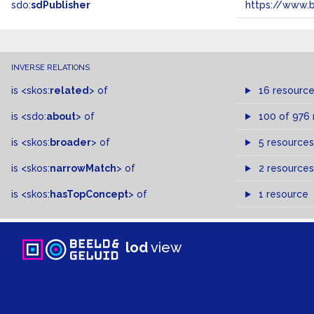
sdo:
sdPublisher
https://www.b
INVERSE RELATIONS
is
<skos:
related
>
of
16 resourc
is
<sdo:
about
>
of
100 of 976
is
<skos:
broader
>
of
5 resources
is
<skos:
narrowMatch
>
of
2 resources
is
<skos:
hasTopConcept
>
of
1 resource
lod
view