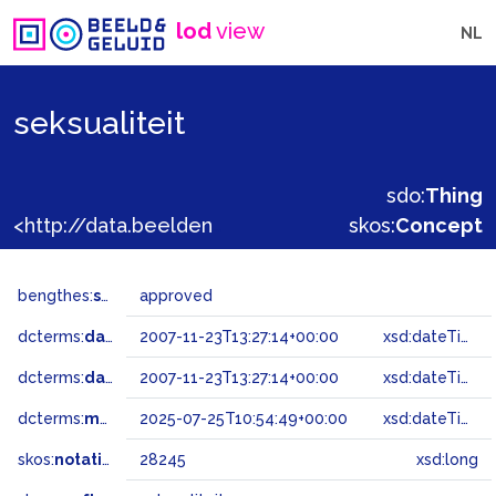
lod
view
NL
seksualiteit
sdo:
Thing
<http://data.beeldengeluid.nl/gtaa/28245>
skos:
Concept
bengthes:
status
approved
dcterms:
dateAccepted
2007-11-23T13:27:14+00:00
xsd:dateTime
dcterms:
dateSubmitted
2007-11-23T13:27:14+00:00
xsd:dateTime
dcterms:
modified
2025-07-25T10:54:49+00:00
xsd:dateTime
skos:
notation
28245
xsd:long