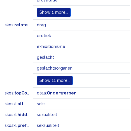
prostitutie
Show
1 more...
skos:
related
drag
erotiek
exhibitionisme
geslacht
geslachtsorganen
Show
11 more...
skos:
topConceptOf
gtaa:
Onderwerpen
skosxl:
altLabel
seks
skosxl:
hiddenLabel
sexualiteit
skosxl:
prefLabel
seksualiteit