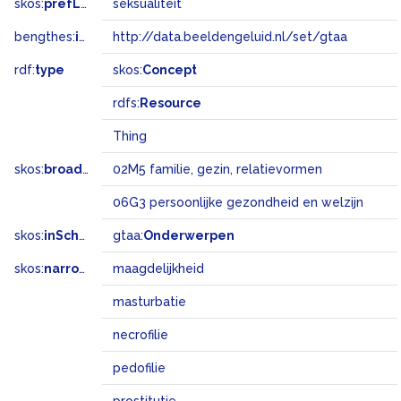
skos:
prefLabel
seksualiteit
bengthes:
inSet
http://data.beeldengeluid.nl/set/gtaa
rdf:
type
skos:
Concept
rdfs:
Resource
Thing
skos:
broadMatch
02M5 familie, gezin, relatievormen
06G3 persoonlijke gezondheid en welzijn
skos:
inScheme
gtaa:
Onderwerpen
skos:
narrower
maagdelijkheid
masturbatie
necrofilie
pedofilie