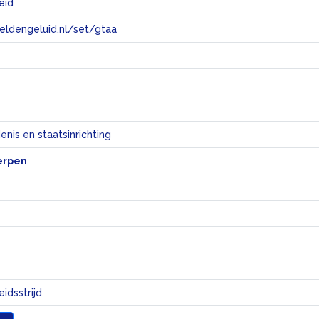
eid
eeldengeluid.nl/set/gtaa
e
nis en staatsinrichting
erpen
eidsstrijd