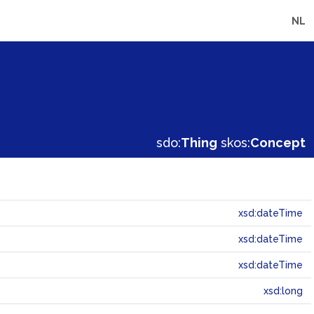
NL
sdo:
Thing
skos:
Concept
xsd:dateTime
xsd:dateTime
xsd:dateTime
xsd:long