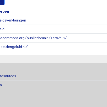
..
erpen
eidsverklaringen
eid
tivecommons.org/publicdomain/zero/1.0/
eeldengeluid.nl/
 resources
es