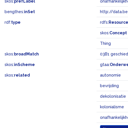
skos:
prefLabel
onafhankelijkh
bengthes:
inSet
http://data.b
rdf:
type
rdfs:
Resourc
skos:
Concept
Thing
skos:
broadMatch
03B1 geschiede
skos:
inScheme
gtaa:
Onderw
skos:
related
autonomie
bevrijding
dekolonisatie
kolonialisme
onafhankelijkh