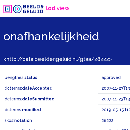
lod
view
onafhankelijkheid
<http://data.beeldengeluid.nl/gtaa/28222>
bengthes:
status
approved
dcterms:
dateAccepted
2007-11-23T13
dcterms:
dateSubmitted
2007-11-23T13
dcterms:
modified
2019-05-15T10
skos:
notation
28222