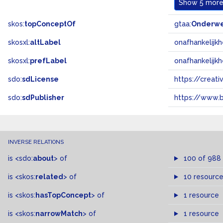
Show
5 more.
skos:
topConceptOf
gtaa:
Onderw
skosxl:
altLabel
onafhankelijkh
skosxl:
prefLabel
onafhankelijkh
sdo:
sdLicense
https://crea
sdo:
sdPublisher
https://www.b
INVERSE RELATIONS
is
<sdo:
about
>
of
100 of 988
is
<skos:
related
>
of
10 resourc
is
<skos:
hasTopConcept
>
of
1 resource
is
<skos:
narrowMatch
>
of
1 resource