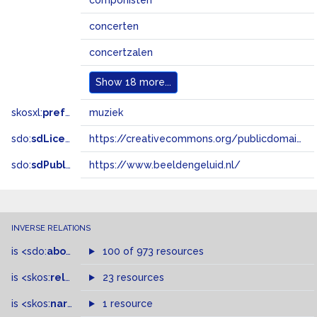
componisten
concerten
concertzalen
Show
18 more...
skosxl:
prefLabel
muziek
sdo:
sdLicense
https://creativecommons.org/publicdomain/zero/1.0/
sdo:
sdPublisher
https://www.beeldengeluid.nl/
INVERSE RELATIONS
is
<sdo:
about
>
of
100 of 973 resources
is
<skos:
related
>
of
23 resources
is
<skos:
narrower
>
1 resource
of