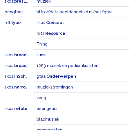
skos:
prefLabel
muziek
bengthes:
inSet
http://data.beeldengeluid.nl/set/gtaa
rdf:
type
skos:
Concept
rdfs:
Resource
Thing
skos:
broader
kunst
skos:
broadMatch
12K3 muziek en podiumkunsten
skos:
inScheme
gtaa:
Onderwerpen
skos:
narrower
muziekstromingen
zang
skos:
related
arrangeurs
bladmuziek