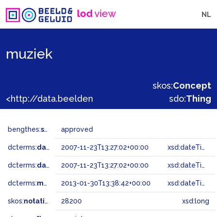
lod
view
NL
muziek
skos:
Concept
<http://data.beeldengeluid.nl/gtaa/28200>
sdo:
Thing
bengthes:
status
approved
dcterms:
dateAccepted
2007-11-23T13:27:02+00:00
xsd:dateTime
dcterms:
dateSubmitted
2007-11-23T13:27:02+00:00
xsd:dateTime
dcterms:
modified
2013-01-30T13:38:42+00:00
xsd:dateTime
skos:
notation
28200
xsd:long