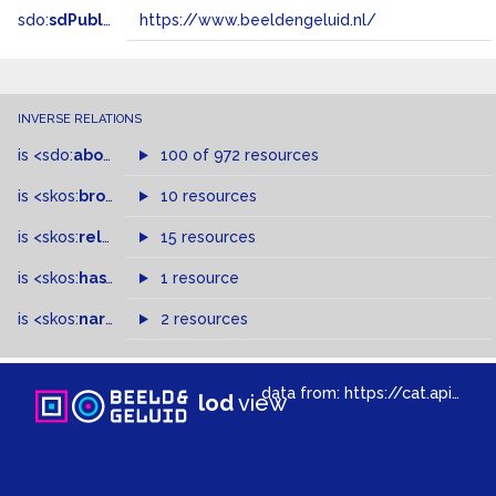
sdo:
sdPublisher
https://www.beeldengeluid.nl/
INVERSE RELATIONS
is
<sdo:
about
>
of
100 of 972 resources
is
<skos:
broader
>
of
10 resources
is
<skos:
related
>
of
15 resources
is
<skos:
hasTopConcept
1 resource
>
of
is
<skos:
narrowMatch
2 resources
>
of
data from:
https://cat.apis.beeldengeluid.nl/sparql
lod
view