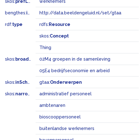
skos:
prefLabel
werknemers
bengthes:
inSet
http://data.beeldengeluid.nl/set/gtaa
rdf:
type
rdfs:
Resource
skos:
Concept
Thing
skos:
broadMatch
02M4 groepen in de samenleving
05E4 bedrijfseconomie en arbeid
skos:
inScheme
gtaa:
Onderwerpen
skos:
narrower
administratief personeel
ambtenaren
bioscooppersoneel
buitenlandse werknemers