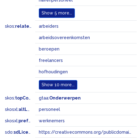
havenpersoneel
Show
5 more...
skos:
related
arbeiders
arbeidsovereenkomsten
beroepen
freelancers
hofhoudingen
Show
10 more...
skos:
topConceptOf
gtaa:
Onderwerpen
skosxl:
altLabel
personeel
skosxl:
prefLabel
werknemers
sdo:
sdLicense
https://creativecommons.org/publicdomain/zero/1.0/