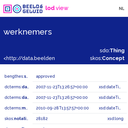
lod
view
NL
werknemers
sdo:
Thing
<http://data.beeldengeluid.nl/gtaa/28182>
skos:
Concept
bengthes:
status
approved
dcterms:
dateAccepted
2007-11-23T13:26:57+00:00
xsd:dateTime
dcterms:
dateSubmitted
2007-11-23T13:26:57+00:00
xsd:dateTime
dcterms:
modified
2010-09-28T13:57:57+00:00
xsd:dateTime
skos:
notation
28182
xsd:long