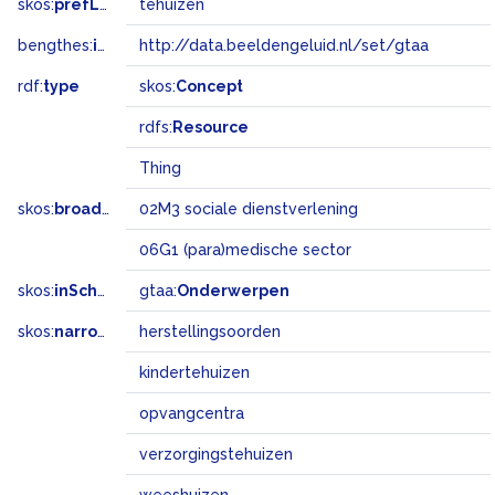
skos:
prefLabel
tehuizen
bengthes:
inSet
http://data.beeldengeluid.nl/set/gtaa
rdf:
type
skos:
Concept
rdfs:
Resource
Thing
skos:
broadMatch
02M3 sociale dienstverlening
06G1 (para)medische sector
skos:
inScheme
gtaa:
Onderwerpen
skos:
narrower
herstellingsoorden
kindertehuizen
opvangcentra
verzorgingstehuizen