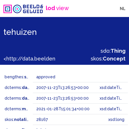
lod
view
NL
tehuizen
sdo:
Thing
<http://data.beeldengeluid.nl/gtaa/28167>
skos:
Concept
bengthes:
status
approved
dcterms:
dateAccepted
2007-11-23T13:26:53+00:00
xsd:dateTime
dcterms:
dateSubmitted
2007-11-23T13:26:53+00:00
xsd:dateTime
dcterms:
modified
2021-01-28T15:01:34+00:00
xsd:dateTime
skos:
notation
28167
xsd:long