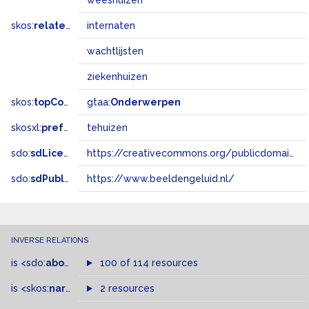
weeshuizen
skos:
related
internaten
wachtlijsten
ziekenhuizen
skos:
topConceptOf
gtaa:
Onderwerpen
skosxl:
prefLabel
tehuizen
sdo:
sdLicense
https://creativecommons.org/publicdomain/zero/1.0/
sdo:
sdPublisher
https://www.beeldengeluid.nl/
INVERSE RELATIONS
is
<sdo:
about
>
of
100 of 114 resources
is
<skos:
narrowMatch
2 resources
>
of