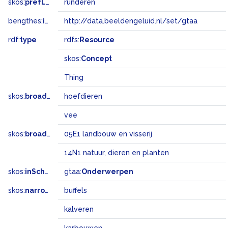
skos:
prefLabel
runderen
bengthes:
inSet
http://data.beeldengeluid.nl/set/gtaa
rdf:
type
rdfs:
Resource
skos:
Concept
Thing
skos:
broader
hoefdieren
vee
skos:
broadMatch
05E1 landbouw en visserij
14N1 natuur, dieren en planten
skos:
inScheme
gtaa:
Onderwerpen
skos:
narrower
buffels
kalveren