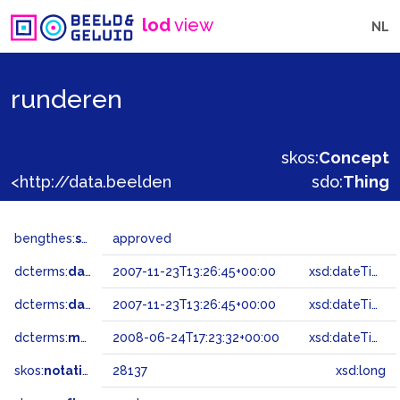
lod
view
NL
runderen
skos:
Concept
<http://data.beeldengeluid.nl/gtaa/28137>
sdo:
Thing
bengthes:
status
approved
dcterms:
dateAccepted
2007-11-23T13:26:45+00:00
xsd:dateTime
dcterms:
dateSubmitted
2007-11-23T13:26:45+00:00
xsd:dateTime
dcterms:
modified
2008-06-24T17:23:32+00:00
xsd:dateTime
skos:
notation
28137
xsd:long