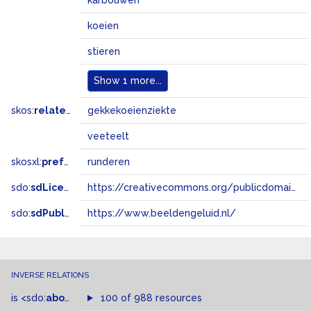
karbouwen
koeien
stieren
Show
1 more...
skos:
related
gekkekoeienziekte
veeteelt
skosxl:
prefLabel
runderen
sdo:
sdLicense
https://creativecommons.org/publicdomain/zero/1.0/
sdo:
sdPublisher
https://www.beeldengeluid.nl/
INVERSE RELATIONS
is
<sdo:
about
>
of
100 of 988 resources