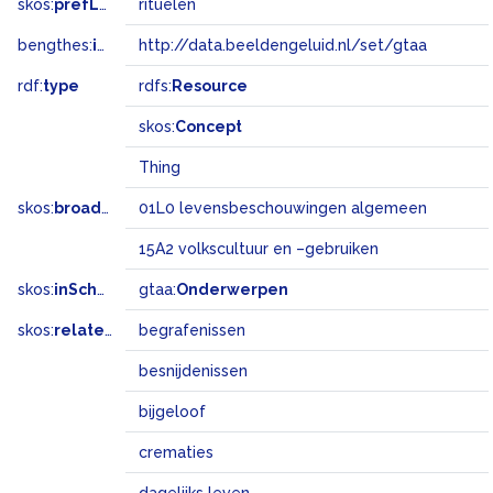
skos:
prefLabel
rituelen
bengthes:
inSet
http://data.beeldengeluid.nl/set/gtaa
rdf:
type
rdfs:
Resource
skos:
Concept
Thing
skos:
broadMatch
01L0 levensbeschouwingen algemeen
15A2 volkscultuur en –gebruiken
skos:
inScheme
gtaa:
Onderwerpen
skos:
related
begrafenissen
besnijdenissen
bijgeloof
crematies