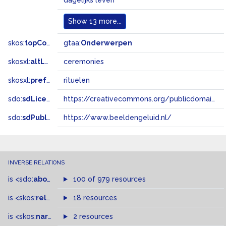
dagelijks leven
Show
13 more...
skos:
topConceptOf
gtaa:
Onderwerpen
skosxl:
altLabel
ceremonies
skosxl:
prefLabel
rituelen
sdo:
sdLicense
https://creativecommons.org/publicdomain/zero/1.0/
sdo:
sdPublisher
https://www.beeldengeluid.nl/
INVERSE RELATIONS
is
<sdo:
about
>
of
100 of 979 resources
is
<skos:
related
>
of
18 resources
is
<skos:
narrowMatch
2 resources
>
of