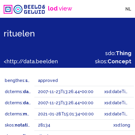
lod
view
NL
rituelen
sdo:
Thing
<http://data.beeldengeluid.nl/gtaa/28134>
skos:
Concept
bengthes:
status
approved
dcterms:
dateAccepted
2007-11-23T13:26:44+00:00
xsd:dateTime
dcterms:
dateSubmitted
2007-11-23T13:26:44+00:00
xsd:dateTime
dcterms:
modified
2021-01-28T15:01:34+00:00
xsd:dateTime
skos:
notation
28134
xsd:long