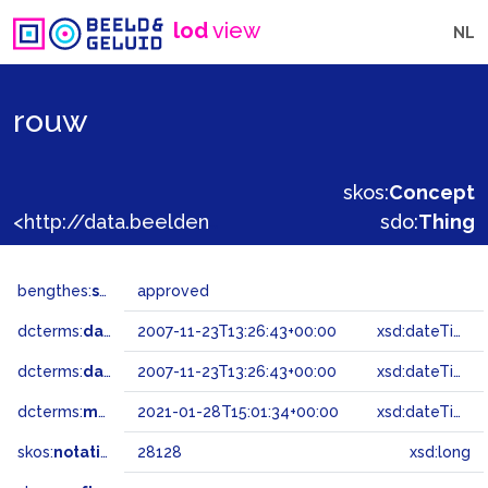
lod
view
NL
rouw
skos:
Concept
<http://data.beeldengeluid.nl/gtaa/28128>
sdo:
Thing
bengthes:
status
approved
dcterms:
dateAccepted
2007-11-23T13:26:43+00:00
xsd:dateTime
dcterms:
dateSubmitted
2007-11-23T13:26:43+00:00
xsd:dateTime
dcterms:
modified
2021-01-28T15:01:34+00:00
xsd:dateTime
skos:
notation
28128
xsd:long