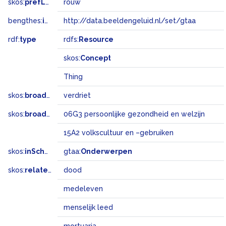
skos:
prefLabel
rouw
bengthes:
inSet
http://data.beeldengeluid.nl/set/gtaa
rdf:
type
rdfs:
Resource
skos:
Concept
Thing
skos:
broader
verdriet
skos:
broadMatch
06G3 persoonlijke gezondheid en welzijn
15A2 volkscultuur en –gebruiken
skos:
inScheme
gtaa:
Onderwerpen
skos:
related
dood
medeleven
menselijk leed