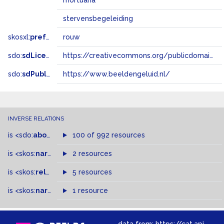
mortuaria
stervensbegeleiding
skosxl:
prefLabel
rouw
sdo:
sdLicense
https://creativecommons.org/publicdomain/zero/1.0/
sdo:
sdPublisher
https://www.beeldengeluid.nl/
INVERSE RELATIONS
is
<sdo:
about
>
of
100 of 992 resources
is
<skos:
narrowMatch
2 resources
>
of
is
<skos:
related
>
of
5 resources
is
<skos:
narrower
>
1 resource
of
data from:
https://cat.apis.beeldengeluid.nl/sparql