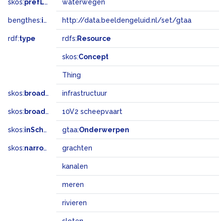
skos:
prefLabel
waterwegen
bengthes:
inSet
http://data.beeldengeluid.nl/set/gtaa
rdf:
type
rdfs:
Resource
skos:
Concept
Thing
skos:
broader
infrastructuur
skos:
broadMatch
10V2 scheepvaart
skos:
inScheme
gtaa:
Onderwerpen
skos:
narrower
grachten
kanalen
meren
rivieren