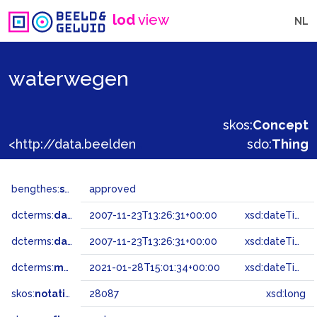
lod
view
NL
waterwegen
skos:
Concept
<http://data.beeldengeluid.nl/gtaa/28087>
sdo:
Thing
bengthes:
status
approved
dcterms:
dateAccepted
2007-11-23T13:26:31+00:00
xsd:dateTime
dcterms:
dateSubmitted
2007-11-23T13:26:31+00:00
xsd:dateTime
dcterms:
modified
2021-01-28T15:01:34+00:00
xsd:dateTime
skos:
notation
28087
xsd:long