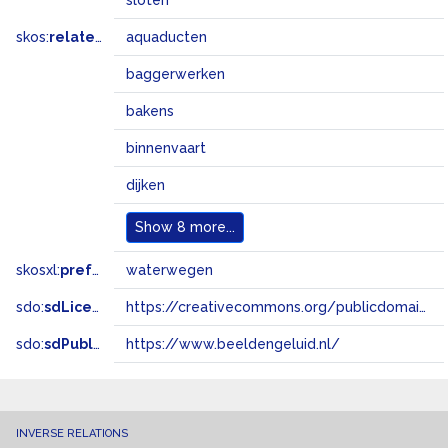
sloten
skos:
related
aquaducten
baggerwerken
bakens
binnenvaart
dijken
Show
8 more...
skosxl:
prefLabel
waterwegen
sdo:
sdLicense
https://creativecommons.org/publicdomain/zero/1.0/
sdo:
sdPublisher
https://www.beeldengeluid.nl/
INVERSE RELATIONS