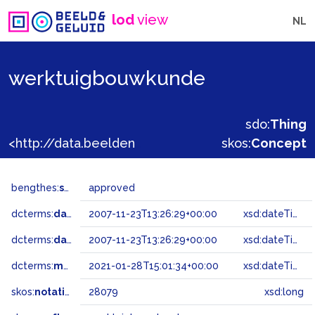
lod
view
NL
werktuigbouwkunde
sdo:
Thing
<http://data.beeldengeluid.nl/gtaa/28079>
skos:
Concept
bengthes:
status
approved
dcterms:
dateAccepted
2007-11-23T13:26:29+00:00
xsd:dateTime
dcterms:
dateSubmitted
2007-11-23T13:26:29+00:00
xsd:dateTime
dcterms:
modified
2021-01-28T15:01:34+00:00
xsd:dateTime
skos:
notation
28079
xsd:long