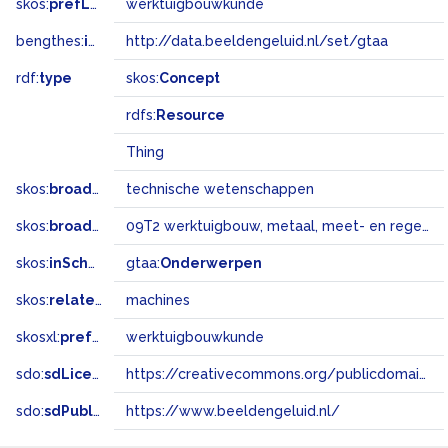
skos:
prefLabel
werktuigbouwkunde
bengthes:
inSet
http://data.beeldengeluid.nl/set/gtaa
rdf:
type
skos:
Concept
rdfs:
Resource
Thing
skos:
broader
technische wetenschappen
skos:
broadMatch
09T2 werktuigbouw, metaal, meet- en regeltechniek, verkeerstechniek
skos:
inScheme
gtaa:
Onderwerpen
skos:
related
machines
skosxl:
prefLabel
werktuigbouwkunde
sdo:
sdLicense
https://creativecommons.org/publicdomain/zero/1.0/
sdo:
sdPublisher
https://www.beeldengeluid.nl/