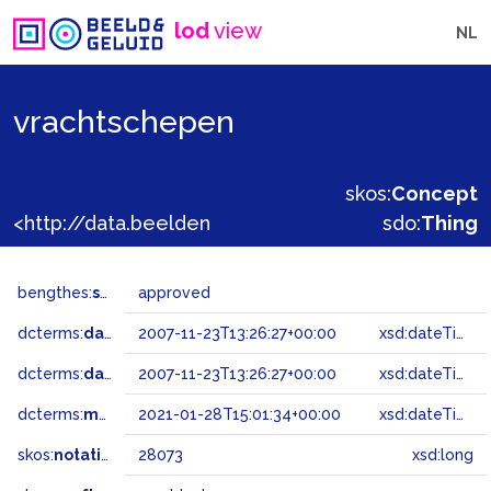
lod
view
NL
vrachtschepen
skos:
Concept
<http://data.beeldengeluid.nl/gtaa/28073>
sdo:
Thing
bengthes:
status
approved
dcterms:
dateAccepted
2007-11-23T13:26:27+00:00
xsd:dateTime
dcterms:
dateSubmitted
2007-11-23T13:26:27+00:00
xsd:dateTime
dcterms:
modified
2021-01-28T15:01:34+00:00
xsd:dateTime
skos:
notation
28073
xsd:long