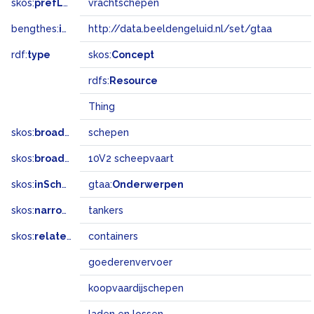
skos:
prefLabel
vrachtschepen
bengthes:
inSet
http://data.beeldengeluid.nl/set/gtaa
rdf:
type
skos:
Concept
rdfs:
Resource
Thing
skos:
broader
schepen
skos:
broadMatch
10V2 scheepvaart
skos:
inScheme
gtaa:
Onderwerpen
skos:
narrower
tankers
skos:
related
containers
goederenvervoer
koopvaardijschepen