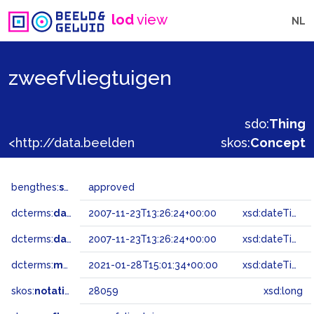
lod
view
NL
zweefvliegtuigen
sdo:
Thing
<http://data.beeldengeluid.nl/gtaa/28059>
skos:
Concept
bengthes:
status
approved
dcterms:
dateAccepted
2007-11-23T13:26:24+00:00
xsd:dateTime
dcterms:
dateSubmitted
2007-11-23T13:26:24+00:00
xsd:dateTime
dcterms:
modified
2021-01-28T15:01:34+00:00
xsd:dateTime
skos:
notation
28059
xsd:long