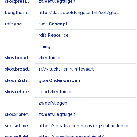
skos:
prefLabel
zweefvliegtuigen
bengthes:
inSet
http://data.beeldengeluid.nl/set/gtaa
rdf:
type
skos:
Concept
rdfs:
Resource
Thing
skos:
broader
vliegtuigen
skos:
broadMatch
10V3 lucht- en ruimtevaart
skos:
inScheme
gtaa:
Onderwerpen
skos:
related
sportvliegtuigen
zweefvliegen
skosxl:
prefLabel
zweefvliegtuigen
sdo:
sdLicense
https://creativecommons.org/publicdomain/zero/1.0/