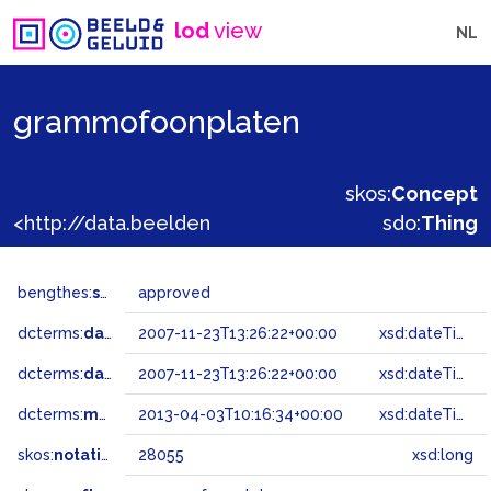
lod
view
NL
grammofoonplaten
skos:
Concept
<http://data.beeldengeluid.nl/gtaa/28055>
sdo:
Thing
bengthes:
status
approved
dcterms:
dateAccepted
2007-11-23T13:26:22+00:00
xsd:dateTime
dcterms:
dateSubmitted
2007-11-23T13:26:22+00:00
xsd:dateTime
dcterms:
modified
2013-04-03T10:16:34+00:00
xsd:dateTime
skos:
notation
28055
xsd:long