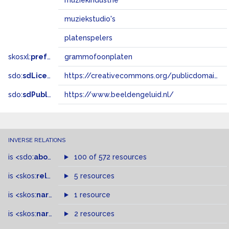
muziekindustrie
muziekstudio's
platenspelers
skosxl:
prefLabel
grammofoonplaten
sdo:
sdLicense
https://creativecommons.org/publicdomain/zero/1.0/
sdo:
sdPublisher
https://www.beeldengeluid.nl/
INVERSE RELATIONS
is
<sdo:
about
>
of
100 of 572 resources
is
<skos:
related
>
of
5 resources
is
<skos:
narrower
>
1 resource
of
is
<skos:
narrowMatch
2 resources
>
of