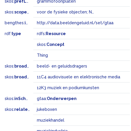
skos:
prefLabel
grammofoonplaten
skos:
scopeNote
voor de fysieke objecten; NB: voor de (aard van de) muziek die ze bevatten, gebruik: 'muziek', 'jazz', 'klassieke muziek', 'popmuziek' enz.
bengthes:
inSet
http://data.beeldengeluid.nl/set/gtaa
rdf:
type
rdfs:
Resource
skos:
Concept
Thing
skos:
broader
beeld- en geluidsdragers
skos:
broadMatch
11C4 audiovisuele en elektronische media
12K3 muziek en podiumkunsten
skos:
inScheme
gtaa:
Onderwerpen
skos:
related
jukeboxen
muziekhandel