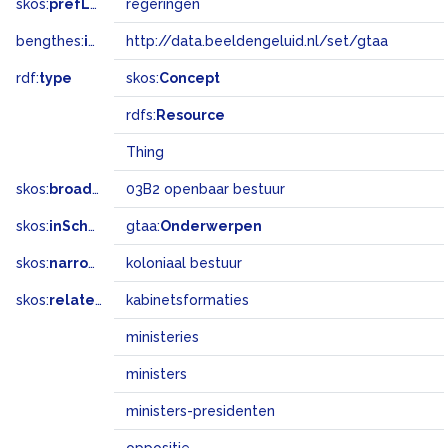
skos:
prefLabel
regeringen
bengthes:
inSet
http://data.beeldengeluid.nl/set/gtaa
rdf:
type
skos:
Concept
rdfs:
Resource
Thing
skos:
broadMatch
03B2 openbaar bestuur
skos:
inScheme
gtaa:
Onderwerpen
skos:
narrower
koloniaal bestuur
skos:
related
kabinetsformaties
ministeries
ministers
ministers-presidenten