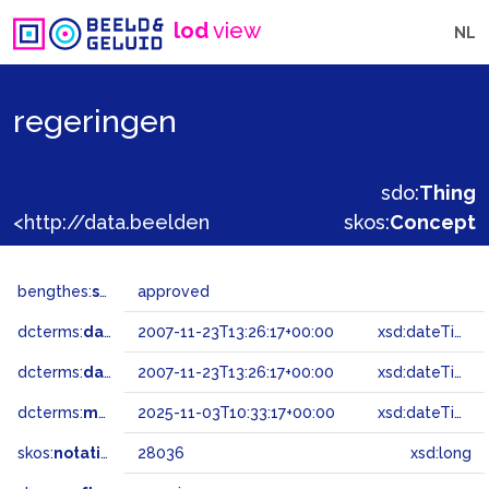
lod
view
NL
regeringen
sdo:
Thing
<http://data.beeldengeluid.nl/gtaa/28036>
skos:
Concept
bengthes:
status
approved
dcterms:
dateAccepted
2007-11-23T13:26:17+00:00
xsd:dateTime
dcterms:
dateSubmitted
2007-11-23T13:26:17+00:00
xsd:dateTime
dcterms:
modified
2025-11-03T10:33:17+00:00
xsd:dateTime
skos:
notation
28036
xsd:long