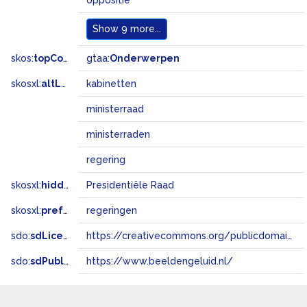
oppositie
Show
9 more...
skos:
topConceptOf
gtaa:
Onderwerpen
skosxl:
altLabel
kabinetten
ministerraad
ministerraden
regering
skosxl:
hiddenLabel
Presidentiële Raad
skosxl:
prefLabel
regeringen
sdo:
sdLicense
https://creativecommons.org/publicdomain/zero/1.0/
sdo:
sdPublisher
https://www.beeldengeluid.nl/