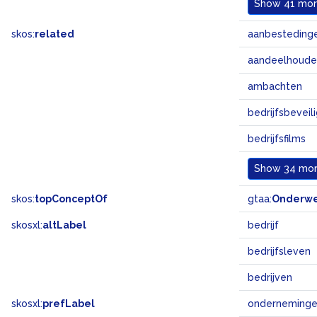
Show
41 more
skos:
related
aanbesteding
aandeelhoude
ambachten
bedrijfsbeveil
bedrijfsfilms
Show
34 more
skos:
topConceptOf
gtaa:
Onderw
skosxl:
altLabel
bedrijf
bedrijfsleven
bedrijven
skosxl:
prefLabel
onderneming