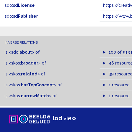
sdo:
sdLicense
https://crea
sdo:
sdPublisher
https://www.b
INVERSE RELATIONS
is
<sdo:
about
>
of
100 of 913 
is
<skos:
broader
>
of
46 resourc
is
<skos:
related
>
of
39 resourc
is
<skos:
hasTopConcept
>
of
1 resource
is
<skos:
narrowMatch
>
of
1 resource
lod
view