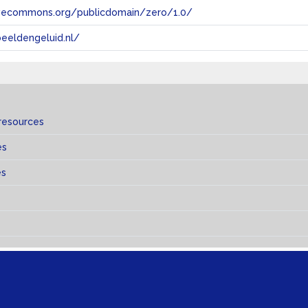
tivecommons.org/publicdomain/zero/1.0/
eeldengeluid.nl/
resources
es
es