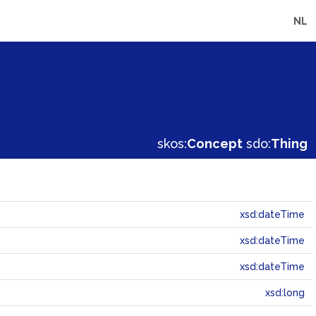
NL
skos:
Concept
sdo:
Thing
xsd:dateTime
xsd:dateTime
xsd:dateTime
xsd:long