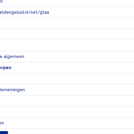
en
eeldengeluid.nl/set/gtaa
e
e algemeen
erpen
ndernemingen
en