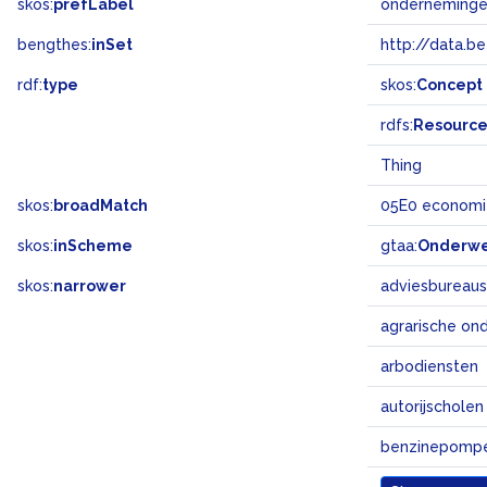
skos:
prefLabel
onderneming
bengthes:
inSet
http://data.b
rdf:
type
skos:
Concept
rdfs:
Resourc
Thing
skos:
broadMatch
05E0 economi
skos:
inScheme
gtaa:
Onderw
skos:
narrower
adviesbureaus
agrarische o
arbodiensten
autorijscholen
benzinepomp