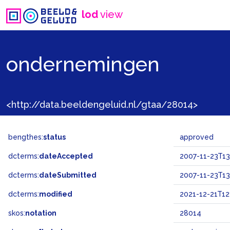
lod
view
ondernemingen
<http://data.beeldengeluid.nl/gtaa/28014>
bengthes:
status
approved
dcterms:
dateAccepted
2007-11-23T13
dcterms:
dateSubmitted
2007-11-23T13
dcterms:
modified
2021-12-21T12
skos:
notation
28014