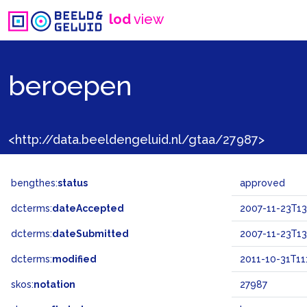
lod
view
beroepen
<http://data.beeldengeluid.nl/gtaa/27987>
bengthes:
status
approved
dcterms:
dateAccepted
2007-11-23T13
dcterms:
dateSubmitted
2007-11-23T13
dcterms:
modified
2011-10-31T11
skos:
notation
27987