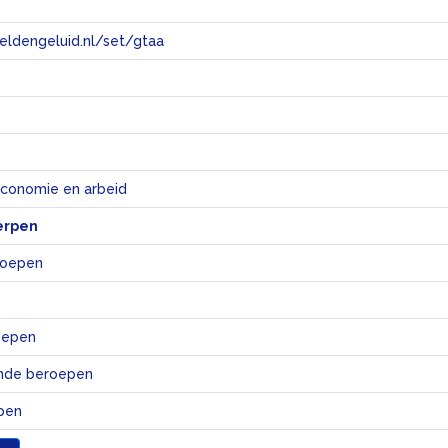
eeldengeluid.nl/set/gtaa
e
economie en arbeid
erpen
roepen
roepen
ende beroepen
pen