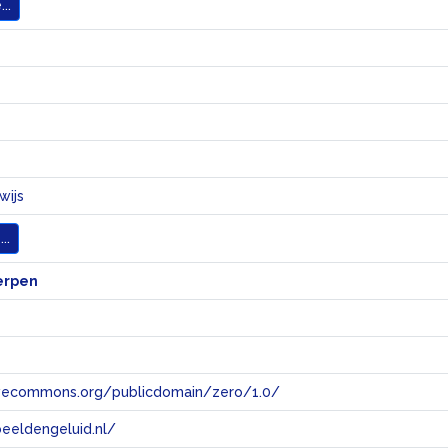
..
wijs
..
erpen
tivecommons.org/publicdomain/zero/1.0/
eeldengeluid.nl/