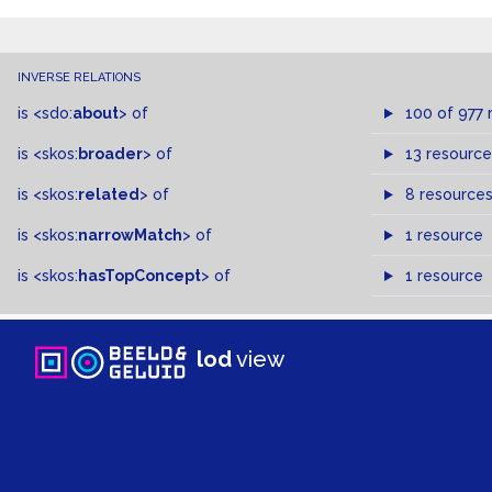
INVERSE RELATIONS
is
<sdo:
about
>
of
100 of 977 
is
<skos:
broader
>
of
13 resource
is
<skos:
related
>
of
8 resource
is
<skos:
narrowMatch
>
of
1 resource
is
<skos:
hasTopConcept
>
of
1 resource
lod
view