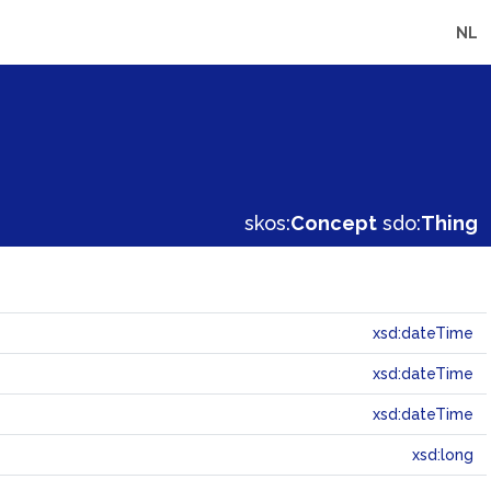
NL
skos:
Concept
sdo:
Thing
xsd:dateTime
xsd:dateTime
xsd:dateTime
xsd:long