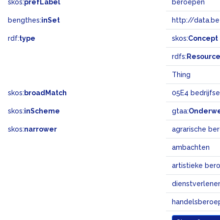
skos:
prefLabel
beroepen
bengthes:
inSet
http://data.b
rdf:
type
skos:
Concept
rdfs:
Resourc
Thing
skos:
broadMatch
05E4 bedrijfs
skos:
inScheme
gtaa:
Onderw
skos:
narrower
agrarische be
ambachten
artistieke be
dienstverlen
handelsberoe