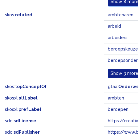
Show
8 more.
skos:
related
ambtenaren
arbeid
arbeiders
beroepskeuze
beroepsonder
Show
3 more.
skos:
topConceptOf
gtaa:
Onderw
skosxl:
altLabel
ambten
skosxl:
prefLabel
beroepen
sdo:
sdLicense
https://crea
sdo:
sdPublisher
https://www.b