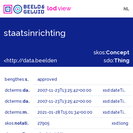
lod
view
NL
staatsinrichting
skos:
Concept
<http://data.beeldengeluid.nl/gtaa/27905>
sdo:
Thing
bengthes:
status
approved
dcterms:
dateAccepted
2007-11-23T13:25:42+00:00
xsd:dateTime
dcterms:
dateSubmitted
2007-11-23T13:25:42+00:00
xsd:dateTime
dcterms:
modified
2021-01-28T15:01:34+00:00
xsd:dateTime
skos:
notation
27905
xsd:long