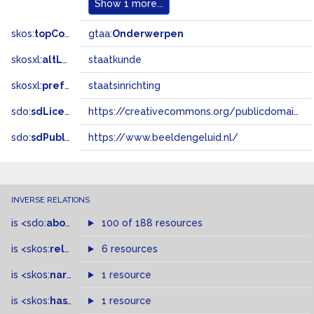
Show
1 more...
skos:
topConceptOf
gtaa:
Onderwerpen
skosxl:
altLabel
staatkunde
skosxl:
prefLabel
staatsinrichting
sdo:
sdLicense
https://creativecommons.org/publicdomain/zero/1.0/
sdo:
sdPublisher
https://www.beeldengeluid.nl/
INVERSE RELATIONS
is
<sdo:
about
>
of
100 of 188 resources
is
<skos:
related
>
of
6 resources
is
<skos:
narrowMatch
1 resource
>
of
is
<skos:
hasTopConcept
1 resource
>
of