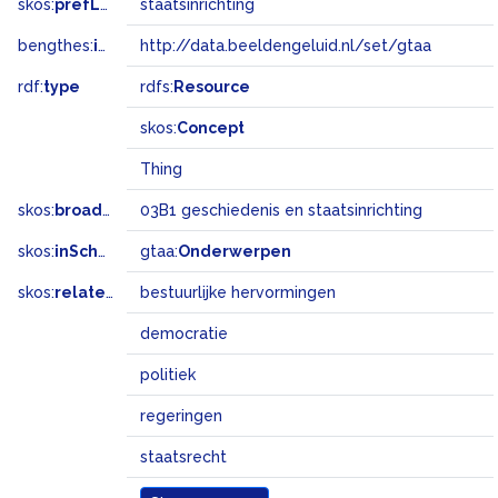
skos:
prefLabel
staatsinrichting
bengthes:
inSet
http://data.beeldengeluid.nl/set/gtaa
rdf:
type
rdfs:
Resource
skos:
Concept
Thing
skos:
broadMatch
03B1 geschiedenis en staatsinrichting
skos:
inScheme
gtaa:
Onderwerpen
skos:
related
bestuurlijke hervormingen
democratie
politiek
regeringen
staatsrecht