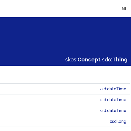
NL
skos:
Concept
sdo:
Thing
xsd:dateTime
xsd:dateTime
xsd:dateTime
xsd:long