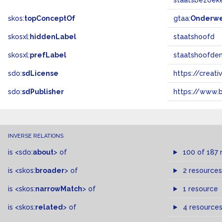
staatsbezoek
skos:
topConceptOf
gtaa:
Onderw
skosxl:
hiddenLabel
staatshoofd
skosxl:
prefLabel
staatshoofde
sdo:
sdLicense
https://crea
sdo:
sdPublisher
https://www.b
INVERSE RELATIONS
is
<sdo:
about
>
of
100 of 187 
is
<skos:
broader
>
of
2 resources
is
<skos:
narrowMatch
>
of
1 resource
is
<skos:
related
>
of
4 resource