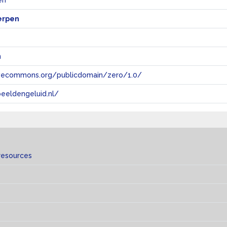
en
erpen
n
tivecommons.org/publicdomain/zero/1.0/
eeldengeluid.nl/
resources
s