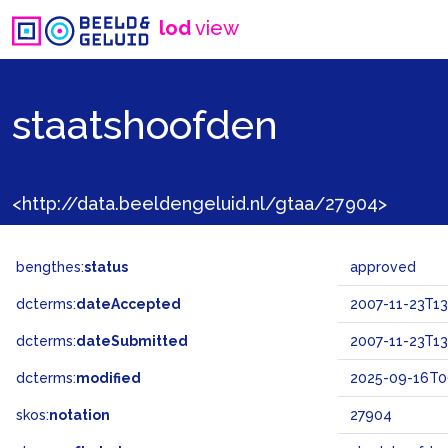
lod
view
staatshoofden
<http://data.beeldengeluid.nl/gtaa/27904>
bengthes:
status
approved
dcterms:
dateAccepted
2007-11-23T13
dcterms:
dateSubmitted
2007-11-23T13
dcterms:
modified
2025-09-16T0
skos:
notation
27904