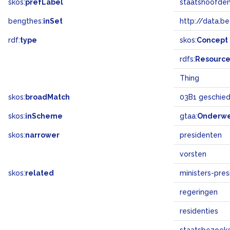
skos:
prefLabel
staatshoofde
bengthes:
inSet
http://data.b
rdf:
type
skos:
Concept
rdfs:
Resourc
Thing
skos:
broadMatch
03B1 geschiede
skos:
inScheme
gtaa:
Onderw
skos:
narrower
presidenten
vorsten
skos:
related
ministers-pre
regeringen
residenties