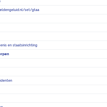
n
eeldengeluid.nl/set/gtaa
e
nis en staatsinrichting
erpen
sidenten