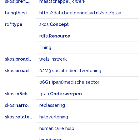
skos:
prefLabel
maatschappelijk werk
bengthes:
inSet
http://data.beeldengeluid.nl/set/gtaa
rdf:
type
skos:
Concept
rdfs:
Resource
Thing
skos:
broader
welzijnswerk
skos:
broadMatch
02M3 sociale dienstverlening
06G1 (para)medische sector
skos:
inScheme
gtaa:
Onderwerpen
skos:
narrower
reclassering
skos:
related
hulpverlening
humanitaire hulp