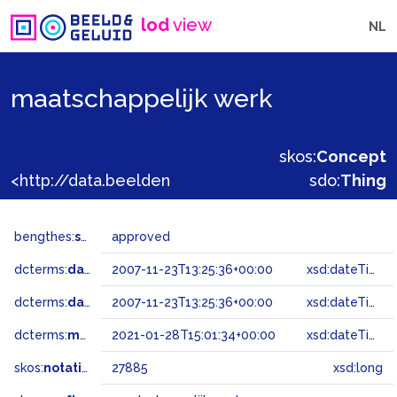
lod
view
NL
maatschappelijk werk
skos:
Concept
<http://data.beeldengeluid.nl/gtaa/27885>
sdo:
Thing
bengthes:
status
approved
dcterms:
dateAccepted
2007-11-23T13:25:36+00:00
xsd:dateTime
dcterms:
dateSubmitted
2007-11-23T13:25:36+00:00
xsd:dateTime
dcterms:
modified
2021-01-28T15:01:34+00:00
xsd:dateTime
skos:
notation
27885
xsd:long