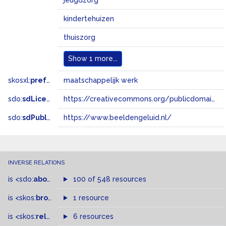
jeugdzorg
kindertehuizen
thuiszorg
Show
1 more...
skosxl:
prefLabel
maatschappelijk werk
sdo:
sdLicense
https://creativecommons.org/publicdomain/zero/1.0/
sdo:
sdPublisher
https://www.beeldengeluid.nl/
INVERSE RELATIONS
is
<sdo:
about
>
of
100 of 548 resources
is
<skos:
broader
>
of
1 resource
is
<skos:
related
>
of
6 resources