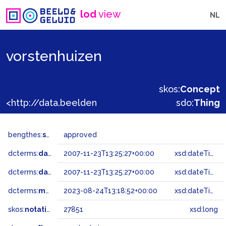
lod
view
NL
vorstenhuizen
skos:
Concept
<http://data.beeldengeluid.nl/gtaa/27851>
sdo:
Thing
bengthes:
status
approved
dcterms:
dateAccepted
2007-11-23T13:25:27+00:00
xsd:dateTime
dcterms:
dateSubmitted
2007-11-23T13:25:27+00:00
xsd:dateTime
dcterms:
modified
2023-08-24T13:18:52+00:00
xsd:dateTime
skos:
notation
27851
xsd:long