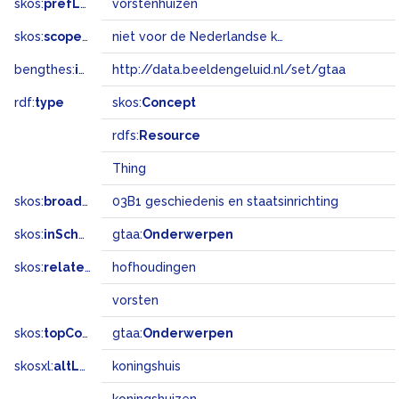
skos:
prefLabel
vorstenhuizen
skos:
scopeNote
niet voor de Nederlandse koninklijke familie, gebruik hiervoor: Koninklijk Huis (Namen)
bengthes:
inSet
http://data.beeldengeluid.nl/set/gtaa
rdf:
type
skos:
Concept
rdfs:
Resource
Thing
skos:
broadMatch
03B1 geschiedenis en staatsinrichting
skos:
inScheme
gtaa:
Onderwerpen
skos:
related
hofhoudingen
vorsten
skos:
topConceptOf
gtaa:
Onderwerpen
skosxl:
altLabel
koningshuis