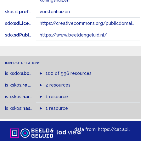
koningshuizen
skosxl:
prefLabel
vorstenhuizen
sdo:
sdLicense
https://creativecommons.org/publicdomain/zero/1.0/
sdo:
sdPublisher
https://www.beeldengeluid.nl/
INVERSE RELATIONS
is
<sdo:
about
>
of
100 of 996 resources
is
<skos:
related
>
of
2 resources
is
<skos:
narrowMatch
1 resource
>
of
is
<skos:
hasTopConcept
1 resource
>
of
data from:
https://cat.apis.beeldengeluid.nl/sparql
lod
view