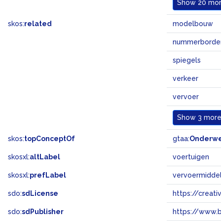
Show
20 more
skos:
related
modelbouw
nummerborde
spiegels
verkeer
vervoer
Show
3 more.
skos:
topConceptOf
gtaa:
Onderw
skosxl:
altLabel
voertuigen
skosxl:
prefLabel
vervoermidde
sdo:
sdLicense
https://crea
sdo:
sdPublisher
https://www.b