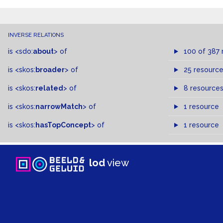
INVERSE RELATIONS
is
<sdo:
about
>
of
100 of 387 
is
<skos:
broader
>
of
25 resourc
is
<skos:
related
>
of
8 resource
is
<skos:
narrowMatch
>
of
1 resource
is
<skos:
hasTopConcept
>
of
1 resource
lod
view