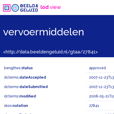
lod
view
vervoermiddelen
<http://data.beeldengeluid.nl/gtaa/27841>
bengthes:
status
approved
dcterms:
dateAccepted
2007-11-23T13
dcterms:
dateSubmitted
2007-11-23T13
dcterms:
modified
2008-05-21T15
skos:
notation
27841