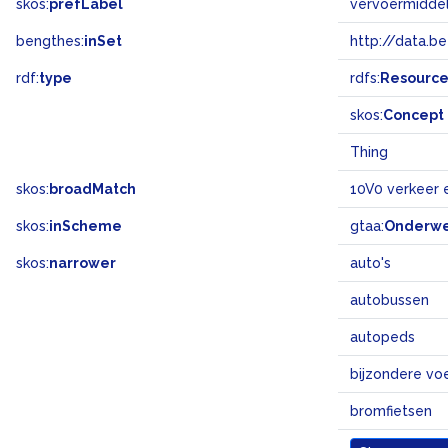
skos:
prefLabel
vervoermidde
bengthes:
inSet
http://data.b
rdf:
type
rdfs:
Resourc
skos:
Concept
Thing
skos:
broadMatch
10V0 verkeer 
skos:
inScheme
gtaa:
Onderw
skos:
narrower
auto's
autobussen
autopeds
bijzondere vo
bromfietsen