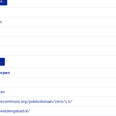
...
n
..
erpen
len
tivecommons.org/publicdomain/zero/1.0/
eeldengeluid.nl/