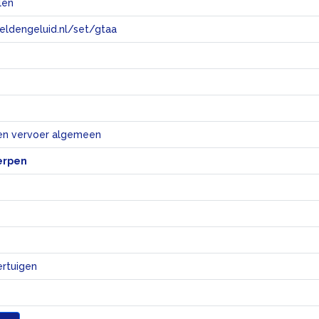
len
eeldengeluid.nl/set/gtaa
e
en vervoer algemeen
erpen
ertuigen