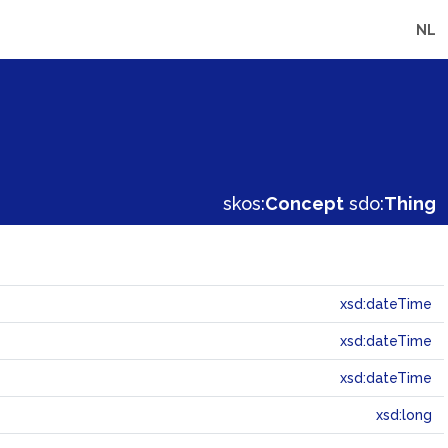
NL
skos:
Concept
sdo:
Thing
xsd:dateTime
xsd:dateTime
xsd:dateTime
xsd:long