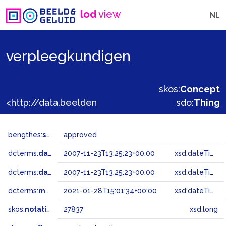
lod
view
NL
verpleegkundigen
skos:
Concept
<http://data.beeldengeluid.nl/gtaa/27837>
sdo:
Thing
bengthes:
status
approved
dcterms:
dateAccepted
2007-11-23T13:25:23+00:00
xsd:dateTime
dcterms:
dateSubmitted
2007-11-23T13:25:23+00:00
xsd:dateTime
dcterms:
modified
2021-01-28T15:01:34+00:00
xsd:dateTime
skos:
notation
27837
xsd:long