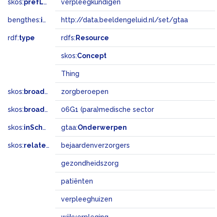
skos:
prefLabel
verpleegkundigen
bengthes:
inSet
http://data.beeldengeluid.nl/set/gtaa
rdf:
type
rdfs:
Resource
skos:
Concept
Thing
skos:
broader
zorgberoepen
skos:
broadMatch
06G1 (para)medische sector
skos:
inScheme
gtaa:
Onderwerpen
skos:
related
bejaardenverzorgers
gezondheidszorg
patiënten
verpleeghuizen