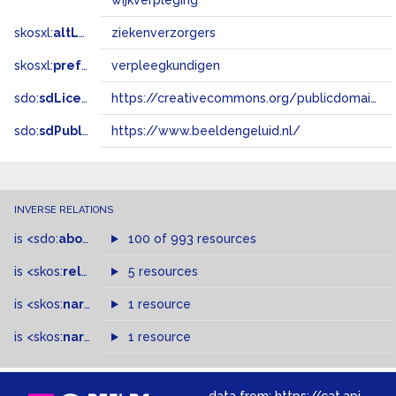
wijkverpleging
skosxl:
altLabel
ziekenverzorgers
skosxl:
prefLabel
verpleegkundigen
sdo:
sdLicense
https://creativecommons.org/publicdomain/zero/1.0/
sdo:
sdPublisher
https://www.beeldengeluid.nl/
INVERSE RELATIONS
is
<sdo:
about
>
of
100 of 993 resources
is
<skos:
related
>
of
5 resources
is
<skos:
narrower
>
1 resource
of
is
<skos:
narrowMatch
1 resource
>
of
data from:
https://cat.apis.beeldengeluid.nl/sparql