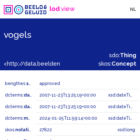
lod
view
NL
vogels
sdo:
Thing
<http://data.beeldengeluid.nl/gtaa/27822>
skos:
Concept
bengthes:
status
approved
dcterms:
dateAccepted
2007-11-23T13:25:19+00:00
xsd:dateTime
dcterms:
dateSubmitted
2007-11-23T13:25:19+00:00
xsd:dateTime
dcterms:
modified
2024-01-25T11:59:14+00:00
xsd:dateTime
skos:
notation
27822
xsd:long