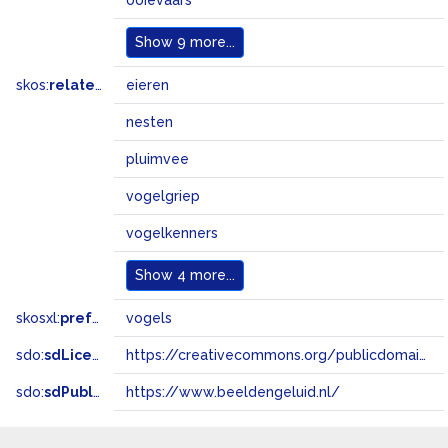
ooievaars
Show
9 more...
skos:
related
eieren
nesten
pluimvee
vogelgriep
vogelkenners
Show
4 more...
skosxl:
prefLabel
vogels
sdo:
sdLicense
https://creativecommons.org/publicdomain/zero/1.0/
sdo:
sdPublisher
https://www.beeldengeluid.nl/