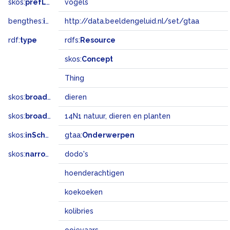
skos:
prefLabel
vogels
bengthes:
inSet
http://data.beeldengeluid.nl/set/gtaa
rdf:
type
rdfs:
Resource
skos:
Concept
Thing
skos:
broader
dieren
skos:
broadMatch
14N1 natuur, dieren en planten
skos:
inScheme
gtaa:
Onderwerpen
skos:
narrower
dodo's
hoenderachtigen
koekoeken
kolibries