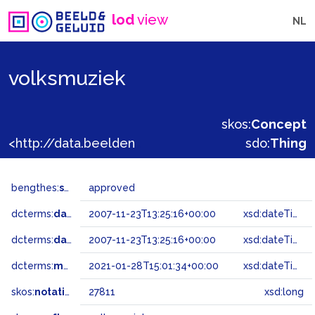
lod
view
NL
volksmuziek
skos:
Concept
<http://data.beeldengeluid.nl/gtaa/27811>
sdo:
Thing
bengthes:
status
approved
dcterms:
dateAccepted
2007-11-23T13:25:16+00:00
xsd:dateTime
dcterms:
dateSubmitted
2007-11-23T13:25:16+00:00
xsd:dateTime
dcterms:
modified
2021-01-28T15:01:34+00:00
xsd:dateTime
skos:
notation
27811
xsd:long