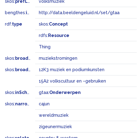
skos:
prefLabel
volksmuziek
bengthes:
inSet
http://data.beeldengeluid.nl/set/gtaa
rdf:
type
skos:
Concept
rdfs:
Resource
Thing
skos:
broader
muziekstromingen
skos:
broadMatch
12K3 muziek en podiumkunsten
15A2 volkscultuur en –gebruiken
skos:
inScheme
gtaa:
Onderwerpen
skos:
narrower
cajun
wereldmuziek
zigeunermuziek