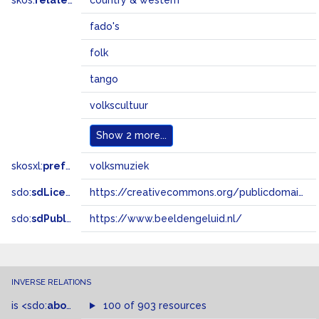
skos:
related
country & western
fado's
folk
tango
volkscultuur
Show
2 more...
skosxl:
prefLabel
volksmuziek
sdo:
sdLicense
https://creativecommons.org/publicdomain/zero/1.0/
sdo:
sdPublisher
https://www.beeldengeluid.nl/
INVERSE RELATIONS
is
<sdo:
about
>
of
100 of 903 resources