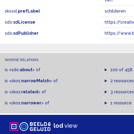
verf
skosxl:
prefLabel
schilderen
sdo:
sdLicense
https://crea
sdo:
sdPublisher
https://www.b
INVERSE RELATIONS
is
<sdo:
about
>
of
100 of 458
is
<skos:
narrowMatch
>
of
2 resources
is
<skos:
related
>
of
3 resources
is
<skos:
narrower
>
of
1 resource
lod
view