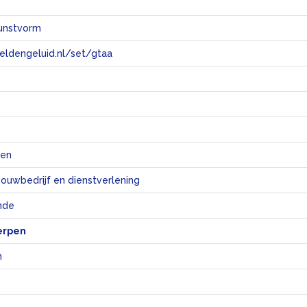
kunstvorm
eeldengeluid.nl/set/gtaa
e
ten
bouwbedrijf en dienstverlening
nde
erpen
n