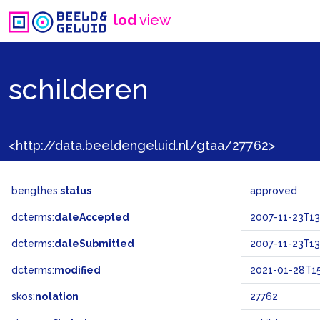
lod
view
schilderen
<http://data.beeldengeluid.nl/gtaa/27762>
bengthes:
status
approved
dcterms:
dateAccepted
2007-11-23T13
dcterms:
dateSubmitted
2007-11-23T13
dcterms:
modified
2021-01-28T15
skos:
notation
27762