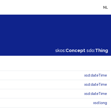
NL
skos:
Concept
sdo:
Thing
xsd:dateTime
xsd:dateTime
xsd:dateTime
xsd:long