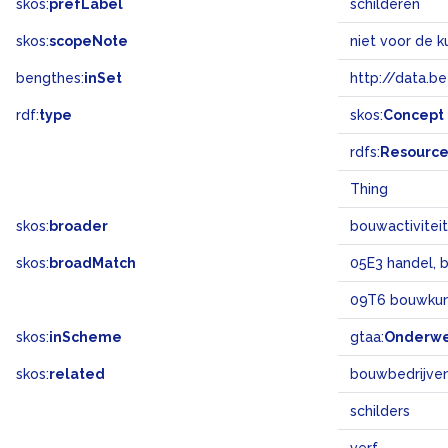
skos:
prefLabel
schilderen
skos:
scopeNote
niet voor de 
bengthes:
inSet
http://data.b
rdf:
type
skos:
Concept
rdfs:
Resourc
Thing
skos:
broader
bouwactivitei
skos:
broadMatch
05E3 handel, 
09T6 bouwku
skos:
inScheme
gtaa:
Onderw
skos:
related
bouwbedrijve
schilders