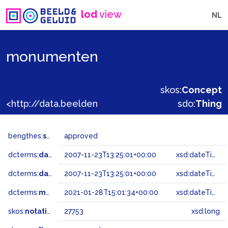
lod
view
NL
monumenten
skos:
Concept
<http://data.beeldengeluid.nl/gtaa/27753>
sdo:
Thing
bengthes:
status
approved
dcterms:
dateAccepted
2007-11-23T13:25:01+00:00
xsd:dateTime
dcterms:
dateSubmitted
2007-11-23T13:25:01+00:00
xsd:dateTime
dcterms:
modified
2021-01-28T15:01:34+00:00
xsd:dateTime
skos:
notation
27753
xsd:long