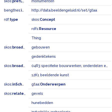
skos:
prefLabel
monumenten
bengthes:
inSet
http://data.beeldengeluid.nl/set/gtaa
rdf:
type
skos:
Concept
rdfs:
Resource
Thing
skos:
broader
gebouwen
gedenktekens
skos:
broadMatch
04R3 specifieke bouwwerken, onderdelen en landschapselementen
12K1 beeldende kunst
skos:
inScheme
gtaa:
Onderwerpen
skos:
related
gevels
hunebedden