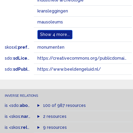
industriële archeologie
kransleggingen
mausoleums
Show
4 more...
skosxl:
prefLabel
monumenten
sdo:
sdLicense
https://creativecommons.org/publicdomain/zero/1.0/
sdo:
sdPublisher
https://www.beeldengeluid.nl/
INVERSE RELATIONS
is
<sdo:
about
>
of
100 of 987 resources
is
<skos:
narrower
>
2 resources
of
is
<skos:
related
>
of
9 resources