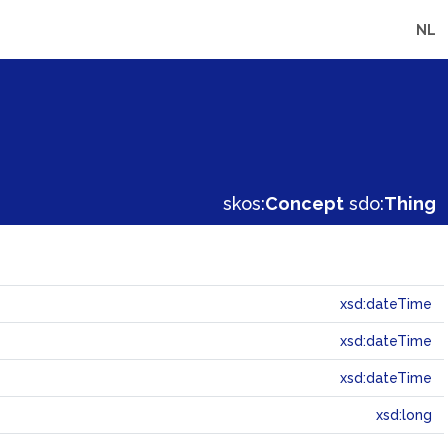
NL
skos:
Concept
sdo:
Thing
xsd:dateTime
xsd:dateTime
xsd:dateTime
xsd:long