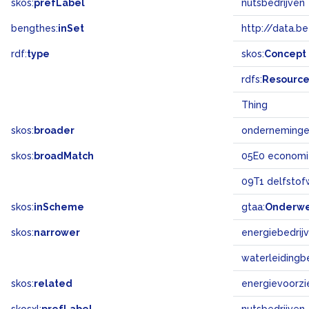
skos:
prefLabel
nutsbedrijven
bengthes:
inSet
http://data.b
rdf:
type
skos:
Concept
rdfs:
Resourc
Thing
skos:
broader
onderneming
skos:
broadMatch
05E0 economi
09T1 delfstof
skos:
inScheme
gtaa:
Onderw
skos:
narrower
energiebedrij
waterleidingb
skos:
related
energievoorzi