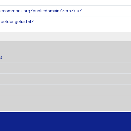
tivecommons.org/publicdomain/zero/1.0/
eeldengeluid.nl/
es