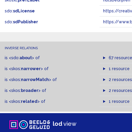
skosxl:
prefLabel
nutsbedrijven
sdo:
sdLicense
https://crea
sdo:
sdPublisher
https://www.b
INVERSE RELATIONS
is
<sdo:
about
>
of
67 resourc
is
<skos:
narrower
>
of
1 resource
is
<skos:
narrowMatch
>
of
2 resources
is
<skos:
broader
>
of
2 resources
is
<skos:
related
>
of
1 resource
lod
view