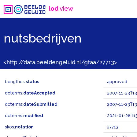
lod
view
nutsbedrijven
<http://data.beeldengeluid.nl/gtaa/27713>
bengthes:
status
approved
dcterms:
dateAccepted
2007-11-23T13
dcterms:
dateSubmitted
2007-11-23T13
dcterms:
modified
2021-01-28T15
skos:
notation
27713