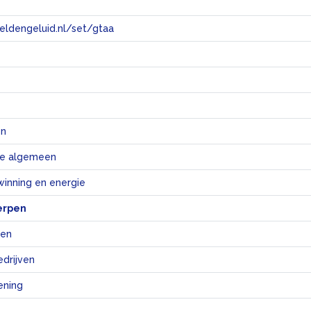
eeldengeluid.nl/set/gtaa
e
en
e algemeen
winning en energie
erpen
ven
edrijven
ening