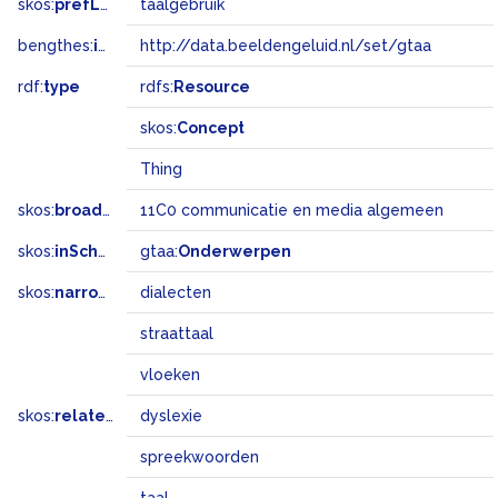
skos:
prefLabel
taalgebruik
bengthes:
inSet
http://data.beeldengeluid.nl/set/gtaa
rdf:
type
rdfs:
Resource
skos:
Concept
Thing
skos:
broadMatch
11C0 communicatie en media algemeen
skos:
inScheme
gtaa:
Onderwerpen
skos:
narrower
dialecten
straattaal
vloeken
skos:
related
dyslexie
spreekwoorden