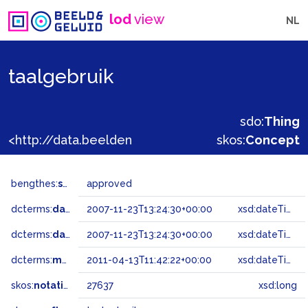
lod
view
NL
taalgebruik
sdo:
Thing
<http://data.beeldengeluid.nl/gtaa/27637>
skos:
Concept
bengthes:
status
approved
dcterms:
dateAccepted
2007-11-23T13:24:30+00:00
xsd:dateTime
dcterms:
dateSubmitted
2007-11-23T13:24:30+00:00
xsd:dateTime
dcterms:
modified
2011-04-13T11:42:22+00:00
xsd:dateTime
skos:
notation
27637
xsd:long