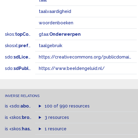
taal
taalvaardigheid
woordenboeken
skos:
topConceptOf
gtaa:
Onderwerpen
skosxl:
prefLabel
taalgebruik
sdo:
sdLicense
https://creativecommons.org/publicdomain/zero/1.0/
sdo:
sdPublisher
https://www.beeldengeluid.nl/
INVERSE RELATIONS
is
<sdo:
about
>
of
100 of 990 resources
is
<skos:
broader
>
of
3 resources
is
<skos:
hasTopConcept
1 resource
>
of