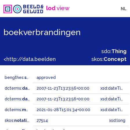
lod
view
NL
boekverbrandingen
sdo:
Thing
<http://data.beeldengeluid.nl/gtaa/27514>
skos:
Concept
bengthes:
status
approved
dcterms:
dateAccepted
2007-11-23T13:23:56+00:00
xsd:dateTime
dcterms:
dateSubmitted
2007-11-23T13:23:56+00:00
xsd:dateTime
dcterms:
modified
2021-01-28T15:01:34+00:00
xsd:dateTime
skos:
notation
27514
xsd:long