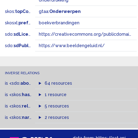
onderdrukking
skos:
topConceptOf
gtaa:
Onderwerpen
skosxl:
prefLabel
boekverbrandingen
sdo:
sdLicense
https://creativecommons.org/publicdomain/zero/1.0/
sdo:
sdPublisher
https://www.beeldengeluid.nl/
INVERSE RELATIONS
is
<sdo:
about
>
of
64 resources
is
<skos:
hasTopConcept
1 resource
>
of
is
<skos:
related
>
of
5 resources
is
<skos:
narrowMatch
2 resources
>
of
data from:
https://cat.apis.beeldengeluid.nl/sparql