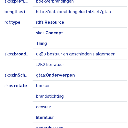
skos:
prefLabel
boekverbrandingen
bengthes:
inSet
http://data.beeldengeluid.nl/set/gtaa
rdf:
type
rdfs:
Resource
skos:
Concept
Thing
skos:
broadMatch
03B0 bestuur en geschiedenis algemeen
12K2 literatuur
skos:
inScheme
gtaa:
Onderwerpen
skos:
related
boeken
brandstichting
censuur
literatuur