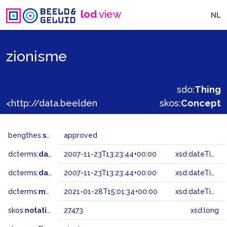
lod
view
NL
zionisme
sdo:
Thing
<http://data.beeldengeluid.nl/gtaa/27473>
skos:
Concept
bengthes:
status
approved
dcterms:
dateAccepted
2007-11-23T13:23:44+00:00
xsd:dateTime
dcterms:
dateSubmitted
2007-11-23T13:23:44+00:00
xsd:dateTime
dcterms:
modified
2021-01-28T15:01:34+00:00
xsd:dateTime
skos:
notation
27473
xsd:long