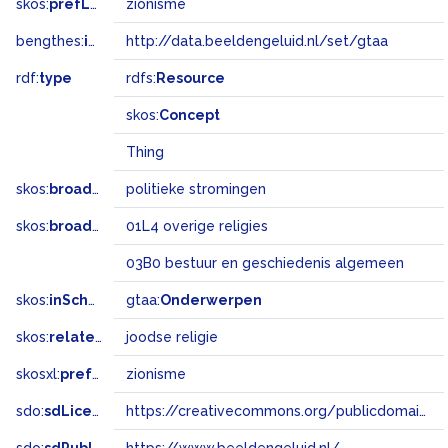
skos:
prefLabel
zionisme
bengthes:
inSet
http://data.beeldengeluid.nl/set/gtaa
rdf:
type
rdfs:
Resource
skos:
Concept
Thing
skos:
broader
politieke stromingen
skos:
broadMatch
01L4 overige religies
03B0 bestuur en geschiedenis algemeen
skos:
inScheme
gtaa:
Onderwerpen
skos:
related
joodse religie
skosxl:
prefLabel
zionisme
sdo:
sdLicense
https://creativecommons.org/publicdomain/zero/1.0/