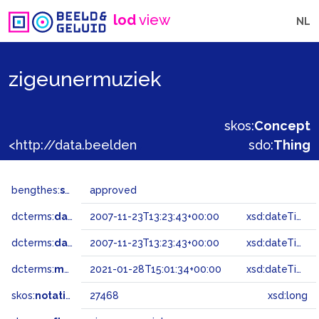
lod
view
NL
zigeunermuziek
skos:
Concept
<http://data.beeldengeluid.nl/gtaa/27468>
sdo:
Thing
bengthes:
status
approved
dcterms:
dateAccepted
2007-11-23T13:23:43+00:00
xsd:dateTime
dcterms:
dateSubmitted
2007-11-23T13:23:43+00:00
xsd:dateTime
dcterms:
modified
2021-01-28T15:01:34+00:00
xsd:dateTime
skos:
notation
27468
xsd:long