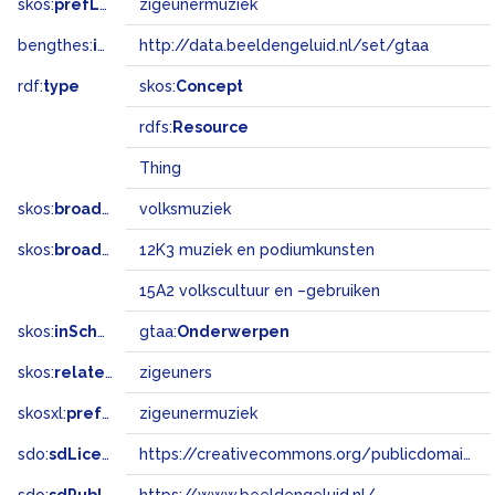
skos:
prefLabel
zigeunermuziek
bengthes:
inSet
http://data.beeldengeluid.nl/set/gtaa
rdf:
type
skos:
Concept
rdfs:
Resource
Thing
skos:
broader
volksmuziek
skos:
broadMatch
12K3 muziek en podiumkunsten
15A2 volkscultuur en –gebruiken
skos:
inScheme
gtaa:
Onderwerpen
skos:
related
zigeuners
skosxl:
prefLabel
zigeunermuziek
sdo:
sdLicense
https://creativecommons.org/publicdomain/zero/1.0/