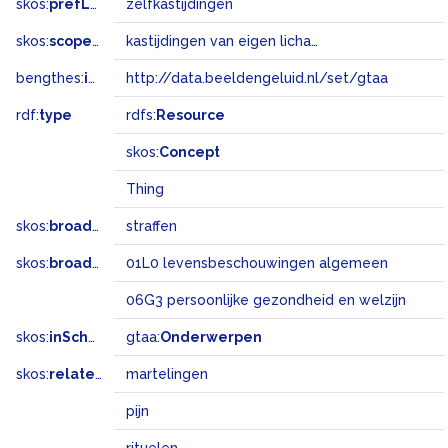
skos:
prefLabel
zelfkastijdingen
skos:
scopeNote
kastijdingen van eigen lichaam of geest, voortkomend uit religieuze overtuiging
bengthes:
inSet
http://data.beeldengeluid.nl/set/gtaa
rdf:
type
rdfs:
Resource
skos:
Concept
Thing
skos:
broader
straffen
skos:
broadMatch
01L0 levensbeschouwingen algemeen
06G3 persoonlijke gezondheid en welzijn
skos:
inScheme
gtaa:
Onderwerpen
skos:
related
martelingen
pijn