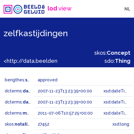
lod
view
NL
zelfkastijdingen
skos:
Concept
<http://data.beeldengeluid.nl/gtaa/27452>
sdo:
Thing
bengthes:
status
approved
dcterms:
dateAccepted
2007-11-23T13:23:39+00:00
xsd:dateTime
dcterms:
dateSubmitted
2007-11-23T13:23:39+00:00
xsd:dateTime
dcterms:
modified
2011-07-06T10:57:25+00:00
xsd:dateTime
skos:
notation
27452
xsd:long