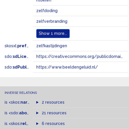
rituelen
zelfdoding
zelfverbranding
Show
1 more...
skosxl:
prefLabel
zelfkastijdingen
sdo:
sdLicense
https://creativecommons.org/publicdomain/zero/1.0/
sdo:
sdPublisher
https://www.beeldengeluid.nl/
INVERSE RELATIONS
is
<skos:
narrowMatch
2 resources
>
of
is
<sdo:
about
>
of
21 resources
is
<skos:
related
>
of
6 resources