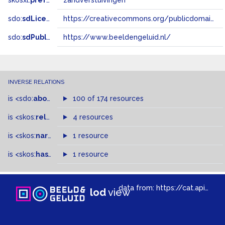
skosxl:
prefLabel
zandverstuivingen
sdo:
sdLicense
https://creativecommons.org/publicdomain/zero/1.0/
sdo:
sdPublisher
https://www.beeldengeluid.nl/
INVERSE RELATIONS
is
<sdo:
about
>
of
100 of 174 resources
is
<skos:
related
>
of
4 resources
is
<skos:
narrowMatch
1 resource
>
of
is
<skos:
hasTopConcept
1 resource
>
of
data from:
https://cat.apis.beeldengeluid.nl/sparql
lod
view