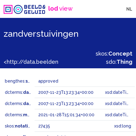
lod
view
NL
zandverstuivingen
skos:
Concept
<http://data.beeldengeluid.nl/gtaa/27435>
sdo:
Thing
bengthes:
status
approved
dcterms:
dateAccepted
2007-11-23T13:23:34+00:00
xsd:dateTime
dcterms:
dateSubmitted
2007-11-23T13:23:34+00:00
xsd:dateTime
dcterms:
modified
2021-01-28T15:01:34+00:00
xsd:dateTime
skos:
notation
27435
xsd:long