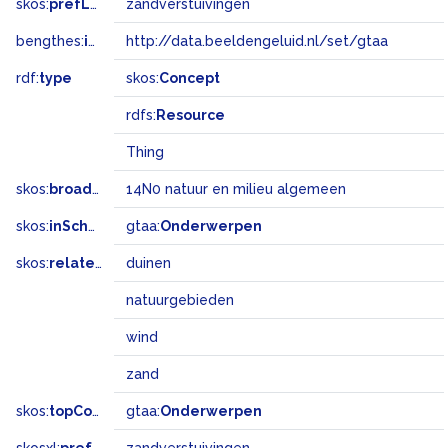
skos:
prefLabel
zandverstuivingen
bengthes:
inSet
http://data.beeldengeluid.nl/set/gtaa
rdf:
type
skos:
Concept
rdfs:
Resource
Thing
skos:
broadMatch
14N0 natuur en milieu algemeen
skos:
inScheme
gtaa:
Onderwerpen
skos:
related
duinen
natuurgebieden
wind
zand
skos:
topConceptOf
gtaa:
Onderwerpen