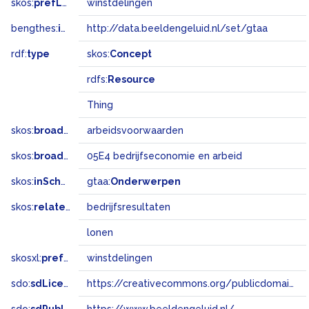
skos:
prefLabel
winstdelingen
bengthes:
inSet
http://data.beeldengeluid.nl/set/gtaa
rdf:
type
skos:
Concept
rdfs:
Resource
Thing
skos:
broader
arbeidsvoorwaarden
skos:
broadMatch
05E4 bedrijfseconomie en arbeid
skos:
inScheme
gtaa:
Onderwerpen
skos:
related
bedrijfsresultaten
lonen
skosxl:
prefLabel
winstdelingen
sdo:
sdLicense
https://creativecommons.org/publicdomain/zero/1.0/