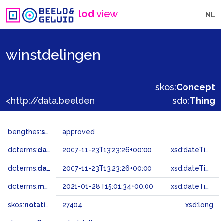
lod
view
NL
winstdelingen
skos:
Concept
<http://data.beeldengeluid.nl/gtaa/27404>
sdo:
Thing
bengthes:
status
approved
dcterms:
dateAccepted
2007-11-23T13:23:26+00:00
xsd:dateTime
dcterms:
dateSubmitted
2007-11-23T13:23:26+00:00
xsd:dateTime
dcterms:
modified
2021-01-28T15:01:34+00:00
xsd:dateTime
skos:
notation
27404
xsd:long