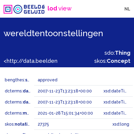
lod
view
NL
wereldtentoonstellingen
sdo:
Thing
<http://data.beeldengeluid.nl/gtaa/27375>
skos:
Concept
bengthes:
status
approved
dcterms:
dateAccepted
2007-11-23T13:23:18+00:00
xsd:dateTime
dcterms:
dateSubmitted
2007-11-23T13:23:18+00:00
xsd:dateTime
dcterms:
modified
2021-01-28T15:01:34+00:00
xsd:dateTime
skos:
notation
27375
xsd:long