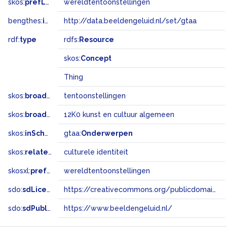
skos:
prefLabel
wereldtentoonstellingen
bengthes:
inSet
http://data.beeldengeluid.nl/set/gtaa
rdf:
type
rdfs:
Resource
skos:
Concept
Thing
skos:
broader
tentoonstellingen
skos:
broadMatch
12K0 kunst en cultuur algemeen
skos:
inScheme
gtaa:
Onderwerpen
skos:
related
culturele identiteit
skosxl:
prefLabel
wereldtentoonstellingen
sdo:
sdLicense
https://creativecommons.org/publicdomain/zero/1.0/
sdo:
sdPublisher
https://www.beeldengeluid.nl/