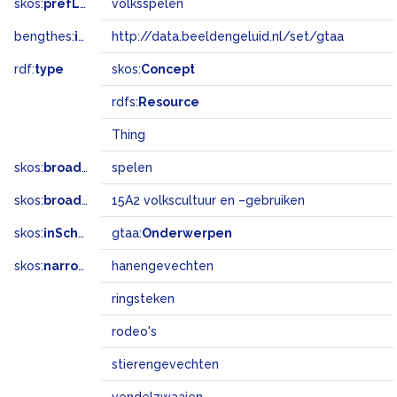
skos:
prefLabel
volksspelen
bengthes:
inSet
http://data.beeldengeluid.nl/set/gtaa
rdf:
type
skos:
Concept
rdfs:
Resource
Thing
skos:
broader
spelen
skos:
broadMatch
15A2 volkscultuur en –gebruiken
skos:
inScheme
gtaa:
Onderwerpen
skos:
narrower
hanengevechten
ringsteken
rodeo's
stierengevechten