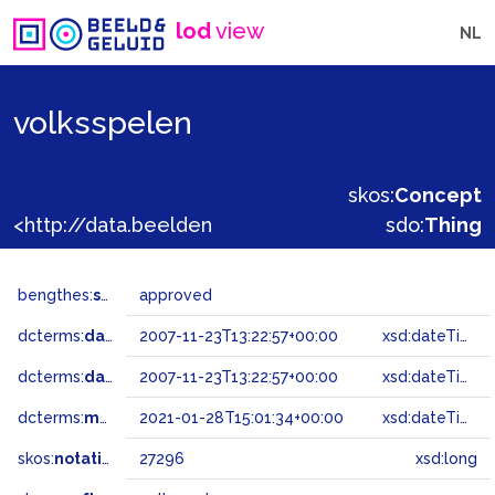
lod
view
NL
volksspelen
skos:
Concept
<http://data.beeldengeluid.nl/gtaa/27296>
sdo:
Thing
bengthes:
status
approved
dcterms:
dateAccepted
2007-11-23T13:22:57+00:00
xsd:dateTime
dcterms:
dateSubmitted
2007-11-23T13:22:57+00:00
xsd:dateTime
dcterms:
modified
2021-01-28T15:01:34+00:00
xsd:dateTime
skos:
notation
27296
xsd:long