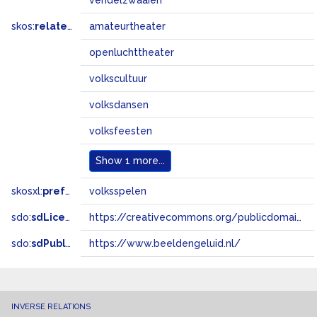
vendelzwaaien
skos:
related
amateurtheater
openluchttheater
volkscultuur
volksdansen
volksfeesten
Show
1 more...
skosxl:
prefLabel
volksspelen
sdo:
sdLicense
https://creativecommons.org/publicdomain/zero/1.0/
sdo:
sdPublisher
https://www.beeldengeluid.nl/
INVERSE RELATIONS