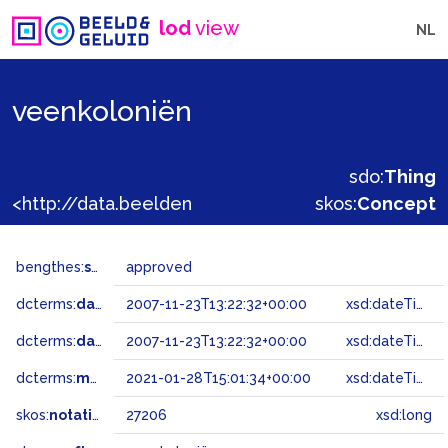
lod
view
NL
veenkoloniën
sdo:
Thing
<http://data.beeldengeluid.nl/gtaa/27206>
skos:
Concept
bengthes:
status
approved
dcterms:
dateAccepted
2007-11-23T13:22:32+00:00
xsd:dateTime
dcterms:
dateSubmitted
2007-11-23T13:22:32+00:00
xsd:dateTime
dcterms:
modified
2021-01-28T15:01:34+00:00
xsd:dateTime
skos:
notation
27206
xsd:long