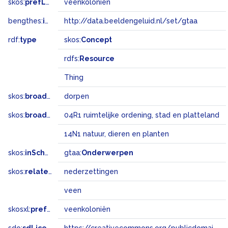
skos:
prefLabel
veenkoloniën
bengthes:
inSet
http://data.beeldengeluid.nl/set/gtaa
rdf:
type
skos:
Concept
rdfs:
Resource
Thing
skos:
broader
dorpen
skos:
broadMatch
04R1 ruimtelijke ordening, stad en platteland
14N1 natuur, dieren en planten
skos:
inScheme
gtaa:
Onderwerpen
skos:
related
nederzettingen
veen
skosxl:
prefLabel
veenkoloniën