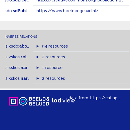
sdo:
sdLicense
https://creativecommons.org/publicdomain/zero/1.0/
sdo:
sdPublisher
https://www.beeldengeluid.nl/
INVERSE RELATIONS
is
<sdo:
about
>
of
94 resources
is
<skos:
related
>
of
2 resources
is
<skos:
narrower
>
1 resource
of
is
<skos:
narrowMatch
2 resources
>
of
data from:
https://cat.apis.beeldengeluid.nl/sparql
lod
view