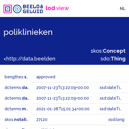
lod
view
NL
poliklinieken
skos:
Concept
<http://data.beeldengeluid.nl/gtaa/27120>
sdo:
Thing
bengthes:
status
approved
dcterms:
dateAccepted
2007-11-23T13:22:09+00:00
xsd:dateTime
dcterms:
dateSubmitted
2007-11-23T13:22:09+00:00
xsd:dateTime
dcterms:
modified
2021-01-28T15:01:34+00:00
xsd:dateTime
skos:
notation
27120
xsd:long