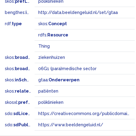
skos:
prefLabel
poliklinieken
bengthes:
inSet
http://data.beeldengeluid.nl/set/gtaa
rdf:
type
skos:
Concept
rdfs:
Resource
Thing
skos:
broader
ziekenhuizen
skos:
broadMatch
06G1 (para)medische sector
skos:
inScheme
gtaa:
Onderwerpen
skos:
related
patiënten
skosxl:
prefLabel
poliklinieken
sdo:
sdLicense
https://creativecommons.org/publicdomain/zero/1.0/
sdo:
sdPublisher
https://www.beeldengeluid.nl/