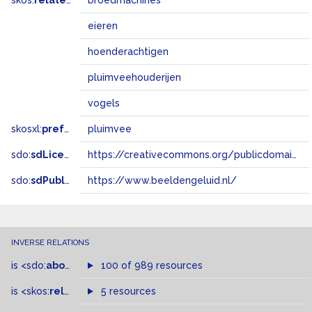
skos:
related
broedmachines
eieren
hoenderachtigen
pluimveehouderijen
vogels
skosxl:
prefLabel
pluimvee
sdo:
sdLicense
https://creativecommons.org/publicdomain/zero/1.0/
sdo:
sdPublisher
https://www.beeldengeluid.nl/
INVERSE RELATIONS
is
<sdo:
about
>
of
100 of 989 resources
is
<skos:
related
>
of
5 resources