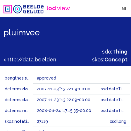
lod
view
NL
pluimvee
sdo:
Thing
<http://data.beeldengeluid.nl/gtaa/27119>
skos:
Concept
bengthes:
status
approved
dcterms:
dateAccepted
2007-11-23T13:22:09+00:00
xsd:dateTime
dcterms:
dateSubmitted
2007-11-23T13:22:09+00:00
xsd:dateTime
dcterms:
modified
2008-06-24T17:15:35+00:00
xsd:dateTime
skos:
notation
27119
xsd:long