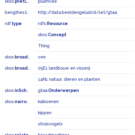
skos:
prefLabel
pluimvee
bengthes:
inSet
http://data.beeldengeluid.nl/set/gtaa
rdf:
type
rdfs:
Resource
skos:
Concept
Thing
skos:
broader
vee
skos:
broadMatch
05E1 landbouw en visserij
14N1 natuur, dieren en planten
skos:
inScheme
gtaa:
Onderwerpen
skos:
narrower
kalkoenen
kippen
struisvogels