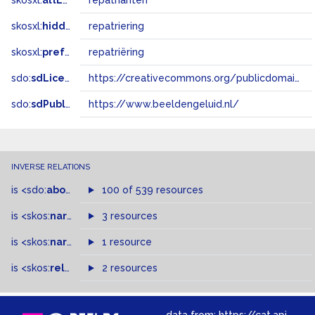
skosxl:
altLabel
repatrianten
skosxl:
hiddenLabel
repatriering
skosxl:
prefLabel
repatriëring
sdo:
sdLicense
https://creativecommons.org/publicdomain/zero/1.0/
sdo:
sdPublisher
https://www.beeldengeluid.nl/
INVERSE RELATIONS
is
<sdo:
about
>
of
100 of 539 resources
is
<skos:
narrowMatch
3 resources
>
of
is
<skos:
narrower
>
1 resource
of
is
<skos:
related
>
of
2 resources
data from:
https://cat.apis.beeldengeluid.nl/sparql