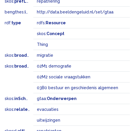
skos:
prefLabel
repatriëring
bengthes:
inSet
http://data.beeldengeluid.nl/set/gtaa
rdf:
type
rdfs:
Resource
skos:
Concept
Thing
skos:
broader
migratie
skos:
broadMatch
02M1 demografie
02M2 sociale vraagstukken
03B0 bestuur en geschiedenis algemeen
skos:
inScheme
gtaa:
Onderwerpen
skos:
related
evacuaties
uitwijzingen