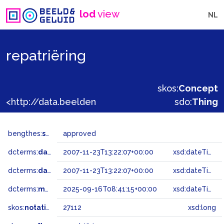
lod
view
NL
repatriëring
skos:
Concept
<http://data.beeldengeluid.nl/gtaa/27112>
sdo:
Thing
bengthes:
status
approved
dcterms:
dateAccepted
2007-11-23T13:22:07+00:00
xsd:dateTime
dcterms:
dateSubmitted
2007-11-23T13:22:07+00:00
xsd:dateTime
dcterms:
modified
2025-09-16T08:41:15+00:00
xsd:dateTime
skos:
notation
27112
xsd:long