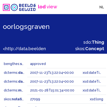
lod
view
NL
oorlogsgraven
sdo:
Thing
<http://data.beeldengeluid.nl/gtaa/27099>
skos:
Concept
bengthes:
status
approved
dcterms:
dateAccepted
2007-11-23T13:22:04+00:00
xsd:dateTime
dcterms:
dateSubmitted
2007-11-23T13:22:04+00:00
xsd:dateTime
dcterms:
modified
2021-01-28T15:01:34+00:00
xsd:dateTime
skos:
notation
27099
xsd:long