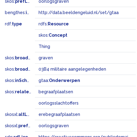
skos:
prefLabel
oorlogsgraven
bengthes:
inSet
http://data.beeldengeluid.nl/set/gtaa
rdf:
type
rdfs:
Resource
skos:
Concept
Thing
skos:
broader
graven
skos:
broadMatch
03B4 militaire aangelegenheden
skos:
inScheme
gtaa:
Onderwerpen
skos:
related
begraafplaatsen
oorlogsslachtoffers
skosxl:
altLabel
erebegraafplaatsen
skosxl:
prefLabel
oorlogsgraven