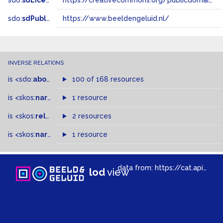
sdo:
sdLicense
https://creativecommons.org/publicdomain/zero/1.0/
sdo:
sdPublisher
https://www.beeldengeluid.nl/
INVERSE RELATIONS
is
<sdo:
about
>
of
100 of 168 resources
is
<skos:
narrower
>
1 resource
of
is
<skos:
related
>
of
2 resources
is
<skos:
narrowMatch
1 resource
>
of
data from:
https://cat.apis.beeldengeluid.nl/sparql
lod
view