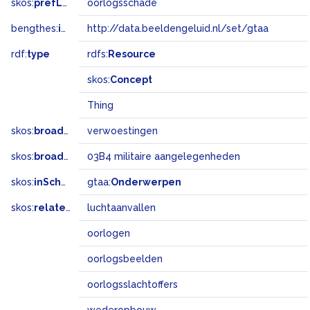
skos:
prefLabel
oorlogsschade
bengthes:
inSet
http://data.beeldengeluid.nl/set/gtaa
rdf:
type
rdfs:
Resource
skos:
Concept
Thing
skos:
broader
verwoestingen
skos:
broadMatch
03B4 militaire aangelegenheden
skos:
inScheme
gtaa:
Onderwerpen
skos:
related
luchtaanvallen
oorlogen
oorlogsbeelden
oorlogsslachtoffers