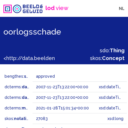
lod
view
NL
oorlogsschade
sdo:
Thing
<http://data.beeldengeluid.nl/gtaa/27083>
skos:
Concept
bengthes:
status
approved
dcterms:
dateAccepted
2007-11-23T13:22:00+00:00
xsd:dateTime
dcterms:
dateSubmitted
2007-11-23T13:22:00+00:00
xsd:dateTime
dcterms:
modified
2021-01-28T15:01:34+00:00
xsd:dateTime
skos:
notation
27083
xsd:long