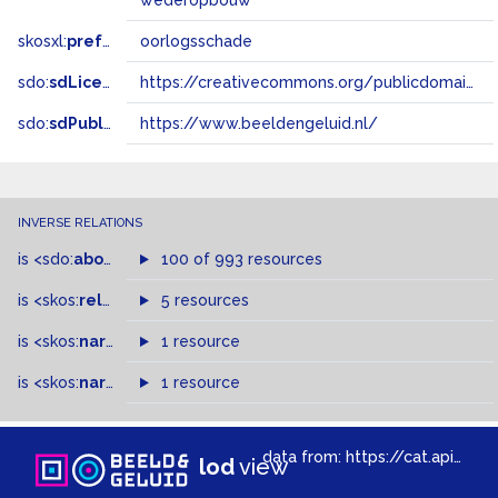
wederopbouw
skosxl:
prefLabel
oorlogsschade
sdo:
sdLicense
https://creativecommons.org/publicdomain/zero/1.0/
sdo:
sdPublisher
https://www.beeldengeluid.nl/
INVERSE RELATIONS
is
<sdo:
about
>
of
100 of 993 resources
is
<skos:
related
>
of
5 resources
is
<skos:
narrowMatch
1 resource
>
of
is
<skos:
narrower
>
1 resource
of
data from:
https://cat.apis.beeldengeluid.nl/sparql
lod
view