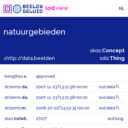
lod
view
NL
natuurgebieden
skos:
Concept
<http://data.beeldengeluid.nl/gtaa/27077>
sdo:
Thing
bengthes:
status
approved
dcterms:
dateAccepted
2007-11-23T13:21:58+00:00
xsd:dateTime
dcterms:
dateSubmitted
2007-11-23T13:21:58+00:00
xsd:dateTime
dcterms:
modified
2008-07-02T14:52:35+00:00
xsd:dateTime
skos:
notation
27077
xsd:long