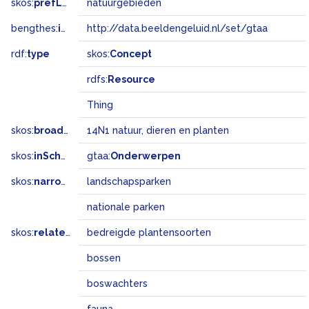
skos:
prefLabel
natuurgebieden
bengthes:
inSet
http://data.beeldengeluid.nl/set/gtaa
rdf:
type
skos:
Concept
rdfs:
Resource
Thing
skos:
broadMatch
14N1 natuur, dieren en planten
skos:
inScheme
gtaa:
Onderwerpen
skos:
narrower
landschapsparken
nationale parken
skos:
related
bedreigde plantensoorten
bossen
boswachters