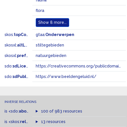
fauna
flora
Show
8 more...
skos:
topConceptOf
gtaa:
Onderwerpen
skosxl:
altLabel
stiltegebieden
skosxl:
prefLabel
natuurgebieden
sdo:
sdLicense
https://creativecommons.org/publicdomain/zero/1.0/
sdo:
sdPublisher
https://www.beeldengeluid.nl/
INVERSE RELATIONS
is
<sdo:
about
>
of
100 of 983 resources
is
<skos:
related
>
of
13 resources