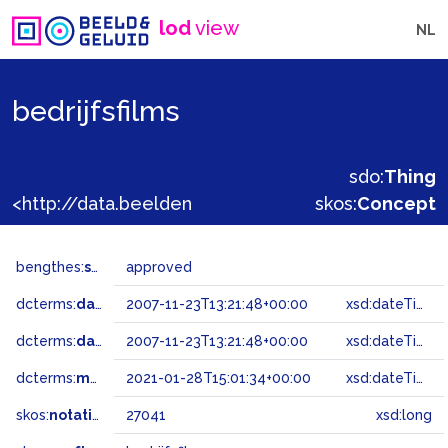
lod
view
NL
bedrijfsfilms
sdo:
Thing
<http://data.beeldengeluid.nl/gtaa/27041>
skos:
Concept
bengthes:
status
approved
dcterms:
dateAccepted
2007-11-23T13:21:48+00:00
xsd:dateTime
dcterms:
dateSubmitted
2007-11-23T13:21:48+00:00
xsd:dateTime
dcterms:
modified
2021-01-28T15:01:34+00:00
xsd:dateTime
skos:
notation
27041
xsd:long