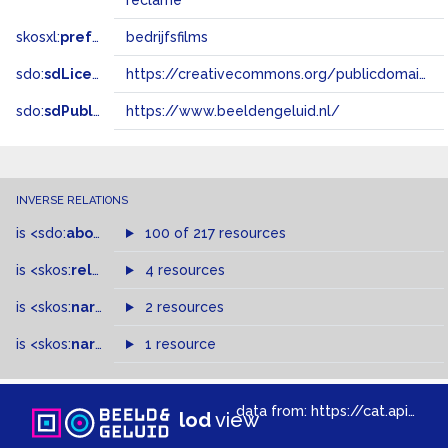
reclame
skosxl:
prefLabel
bedrijfsfilms
sdo:
sdLicense
https://creativecommons.org/publicdomain/zero/1.0/
sdo:
sdPublisher
https://www.beeldengeluid.nl/
INVERSE RELATIONS
is
<sdo:
about
>
of
100 of 217 resources
is
<skos:
related
>
of
4 resources
is
<skos:
narrowMatch
2 resources
>
of
is
<skos:
narrower
>
1 resource
of
data from:
https://cat.apis.beeldengeluid.nl/sparql
lod
view