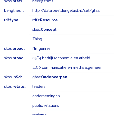
skos:
prefLabel
bedrijfsfilms
bengthes:
inSet
http://data.beeldengeluid.nl/set/gtaa
rdf:
type
rdfs:
Resource
skos:
Concept
Thing
skos:
broader
filmgenres
skos:
broadMatch
05E4 bedrijfseconomie en arbeid
11C0 communicatie en media algemeen
skos:
inScheme
gtaa:
Onderwerpen
skos:
related
leaders
ondernemingen
public relations