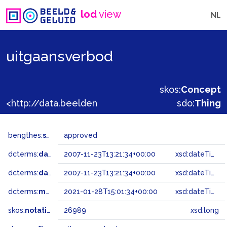
lod
view
NL
uitgaansverbod
skos:
Concept
<http://data.beeldengeluid.nl/gtaa/26989>
sdo:
Thing
bengthes:
status
approved
dcterms:
dateAccepted
2007-11-23T13:21:34+00:00
xsd:dateTime
dcterms:
dateSubmitted
2007-11-23T13:21:34+00:00
xsd:dateTime
dcterms:
modified
2021-01-28T15:01:34+00:00
xsd:dateTime
skos:
notation
26989
xsd:long