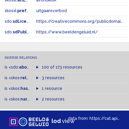
skosxl:
altLabel
avondklok
skosxl:
prefLabel
uitgaansverbod
sdo:
sdLicense
https://creativecommons.org/publicdomain/zero/1.0/
sdo:
sdPublisher
https://www.beeldengeluid.nl/
INVERSE RELATIONS
is
<sdo:
about
>
of
100 of 173 resources
is
<skos:
related
>
of
3 resources
is
<skos:
hasTopConcept
1 resource
>
of
is
<skos:
narrowMatch
2 resources
>
of
data from:
https://cat.apis.beeldengeluid.nl/sparql
lod
view