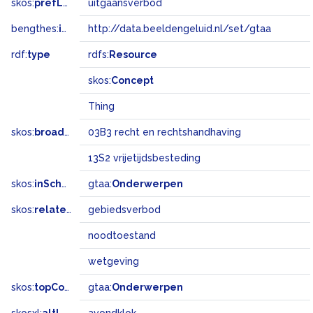
skos:
prefLabel
uitgaansverbod
bengthes:
inSet
http://data.beeldengeluid.nl/set/gtaa
rdf:
type
rdfs:
Resource
skos:
Concept
Thing
skos:
broadMatch
03B3 recht en rechtshandhaving
13S2 vrijetijdsbesteding
skos:
inScheme
gtaa:
Onderwerpen
skos:
related
gebiedsverbod
noodtoestand
wetgeving
skos:
topConceptOf
gtaa:
Onderwerpen